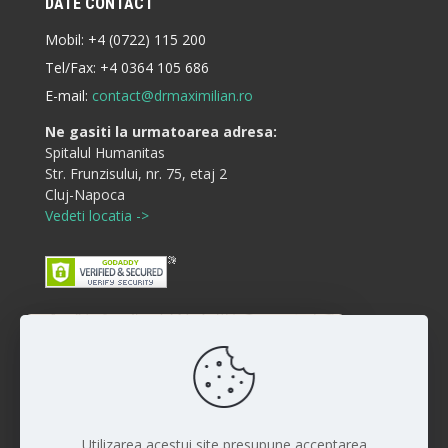
DATE CONTACT
Mobil:
+4 (0722) 115 200
Tel/Fax:
+4 0364 105 686
E-mail:
contact@drmaximilian.ro
Ne gasiti la urmatoarea adresa:
Spitalul Humanitas
Str. Frunzisului, nr. 75, etaj 2
Cluj-Napoca
Vedeti locatia ->
Buna ziua! Cum va putem ajuta?
Disclaimer
:)
Rezultatele interventiilor pot diferi de la persoana la
persoana iar vindecarea si raspunsul la anumite
proceduri sunt individuale. Fiecare pacient este unic si
Utilizarea acestui site presupune acceptarea