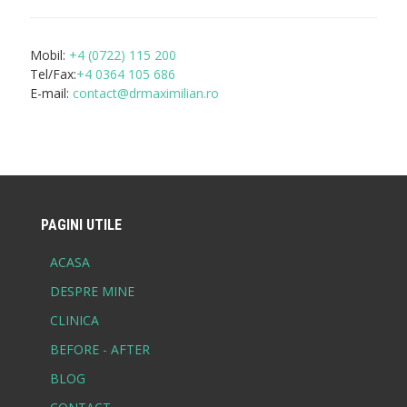
Mobil:
+4 (0722) 115 200
Tel/Fax:
+4 0364 105 686
E-mail:
contact@drmaximilian.ro
PAGINI UTILE
ACASA
DESPRE MINE
CLINICA
BEFORE - AFTER
BLOG