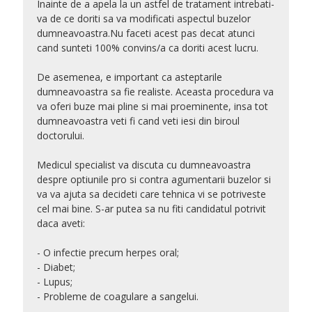
Inainte de a apela la un astfel de tratament intrebati-
va de ce doriti sa va modificati aspectul buzelor
dumneavoastra.Nu faceti acest pas decat atunci
cand sunteti 100% convins/a ca doriti acest lucru.
De asemenea, e important ca asteptarile
dumneavoastra sa fie realiste. Aceasta procedura va
va oferi buze mai pline si mai proeminente, insa tot
dumneavoastra veti fi cand veti iesi din biroul
doctorului.
Medicul specialist va discuta cu dumneavoastra
despre optiunile pro si contra agumentarii buzelor si
va va ajuta sa decideti care tehnica vi se potriveste
cel mai bine. S-ar putea sa nu fiti candidatul potrivit
daca aveti:
- O infectie precum herpes oral;
- Diabet;
- Lupus;
- Probleme de coagulare a sangelui.