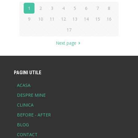
1
2
3
4
5
6
7
8
9
10
11
12
13
14
15
16
17
Next page
PAGINI UTILE
ACASA
DESPRE MINE
CLINICA
BEFORE - AFTER
BLOG
CONTACT