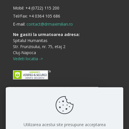
Mobil:
+4 (0722) 115 200
Tel/Fax:
+4 0364 105 686
E-mail:
contact@drmaximilian.ro
Ne gasiti la urmatoarea adresa:
Spitalul Humanitas
Str. Frunzisului, nr. 75, etaj 2
Cluj-Napoca
Vedeti locatia ->
Buna ziua! Cum va putem ajuta?
Disclaimer
:)
Rezultatele interventiilor pot diferi de la persoana la
persoana iar vindecarea si raspunsul la anumite
proceduri sunt individuale. Fiecare pacient este unic si
Utilizarea acestui site presupune acceptarea