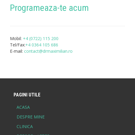
Programeaza-te acum
Mobil:
+4 (0722) 115 200
Tel/Fax:
+4 0364 105 686
E-mail:
contact@drmaximilian.ro
PAGINI UTILE
ACASA
DESPRE MINE
CLINICA