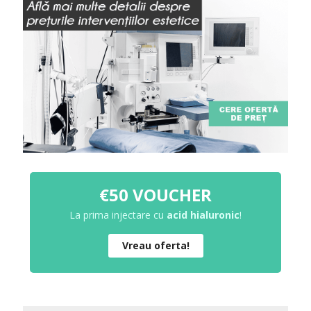
€50 VOUCHER
La prima injectare cu
acid hialuronic
!
Vreau oferta!