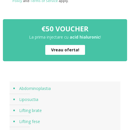
Policy
and
Terms of Service
apply.
€50 VOUCHER
La prima injectare cu
acid hialuronic
!
Vreau oferta!
Abdominoplastia
Liposuctia
Lifting brate
Lifting fese