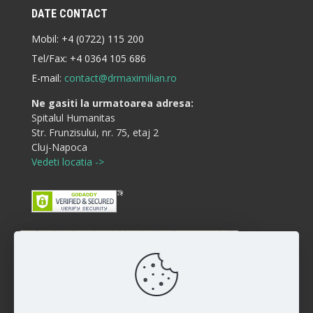
DATE CONTACT
Mobil:
+4 (0722) 115 200
Tel/Fax:
+4 0364 105 686
E-mail:
contact@drmaximilian.ro
Ne gasiti la urmatoarea adresa:
Spitalul Humanitas
Str. Frunzisului, nr. 75, etaj 2
Cluj-Napoca
Vedeti locatia ->
Buna ziua! Cum va putem ajuta?
Disclaimer
:)
Rezultatele interventiilor pot diferi de la persoana la
persoana iar vindecarea si raspunsul la anumite