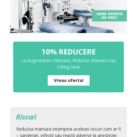
10% REDUCERE
La Augmentare Mamara, Reductie Mamara sau
Lifting Sani!
Vreau oferta!
Riscuri
Reductia mamara intampina aceleasi riscuri cum ar fi
– sangerari, infectii sau reactii adverse la anestezie.