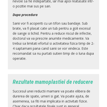
nevoie sa fie indepartate, iar mai apoi reatasate intr-
o pozitie mai sus pe san.
Dupa procedura
Sanii vor fi acoperiti cu un tifon sau bandaje. Sub
brate, va fi plasat cate un tub pentru a goli excesul
de sange si lichid. Pentru a reduce riscul de infectie,
doctorul va va prescrie anumite medicamente. Va
trebui sa limitati efortul si activitatea fizica timp de 2-
4 saptamani pana cand sanii se vor vindeca. Este
recomandat sa nu purtati sutien timp de o luna dupa
operatie.
Rezultate mamoplastiei de reducere
Succesul unei reductii mamare va poate elibera de
durerea de spate, umeri si gat. Va poate ajuta, de
asemenea, sa fiti mai implicata in activitati fizice.
Chiar daca rezultatele finale sunt in general