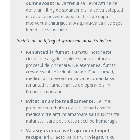
dumnevoastra
. Va trebui sa-i explicati de ce
doriti un lifting de sprancene si la ce va asteptati
in ceea ce priveste aspectul fizic de dupa
interventia chirurgicala. Asigurati-va ca intelegeti
beneficiile si riscurile.
Inainte de un lifting al sprancenelor va trebui sa
:
Renuntati la fumat.
Fumatul incetineste
circulatia sangelui in piele si poate intarzia
procesul de vindecare. De asemenea, fumatul
creste riscul de leziuni tisulare. Daca fumati,
medicul dumnevoastra va va recomanda sa
renuntati la fumat inainte de operatie si in
timpul recuperarii.
Evitati anumite medicamente.
Cel mai
probabil va trebui sa evitati sa luati aspirina,
medicamnte anti-inflamatoare sau suplimente
naturiste, care pot creste riscul de hemoragie.
Va asigurati ca aveti ajutor in timpul
recuperarii.
Faceti-va planuri in legatura cu