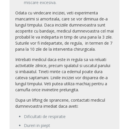
miscare excesiva.
Odata cu vindecare inciziei, veti experimenta
mancarimi si amorteala, care se vor diminua de-a
lungul timpului. Daca inciziile dumnevoastra sunt
acoperite cu bandaje, medicul dumnevoastra cel mai
probabil le va indeparta in timp de una pana la 3 zile.
Suturile vor fi indepartate, de regula,
in termen de 7
pana la 10 zile de la interventia chirurgicala.
Intrebati medicul daca este in regula sa va reluati
activitatile zilnice, precum spalatul si uscatul parului
si imbaiatul. Tineti minte ca edemul poate dura
cateva saptamani. Liniile inciziei vor disparea de-a
lungul timpului. Veti putea utiliza machiaj pentru a
camufla orice invinetire prelungita.
Dupa un lifting de sprancene, contactati medicul
dumnevoastra imediat daca aveti
:
Dificultati de respiratie
Dureri in piept