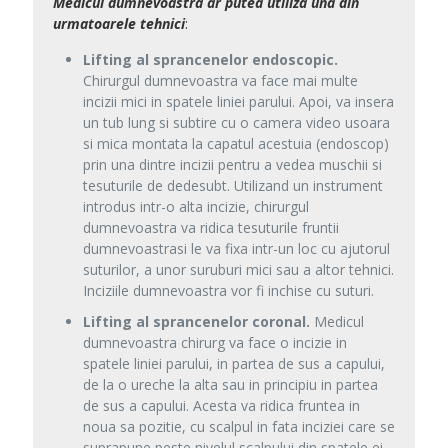
Medicul dumnevoastra ar putea utiliza una din
urmatoarele tehnici
:
Lifting al sprancenelor endoscopic.
Chirurgul dumnevoastra va face mai multe
incizii mici in spatele liniei parului. Apoi, va insera
un tub lung si subtire cu o camera video usoara
si mica montata la capatul acestuia (endoscop)
prin una dintre incizii pentru a vedea muschii si
tesuturile de dedesubt. Utilizand un instrument
introdus intr-o alta incizie, chirurgul
dumnevoastra va ridica tesuturile fruntii
dumnevoastrasi le va fixa intr-un loc cu ajutorul
suturilor, a unor suruburi mici sau a altor tehnici.
Inciziile dumnevoastra vor fi inchise cu suturi.
Lifting al sprancenelor coronal.
Medicul
dumnevoastra chirurg va face o incizie in
spatele liniei parului, in partea de sus a capului,
de la o ureche la alta sau in principiu in partea
de sus a capului. Acesta va ridica fruntea in
noua sa pozitie, cu scalpul in fata inciziei care se
suprapune peste nivelul scalpului din spatele ei.