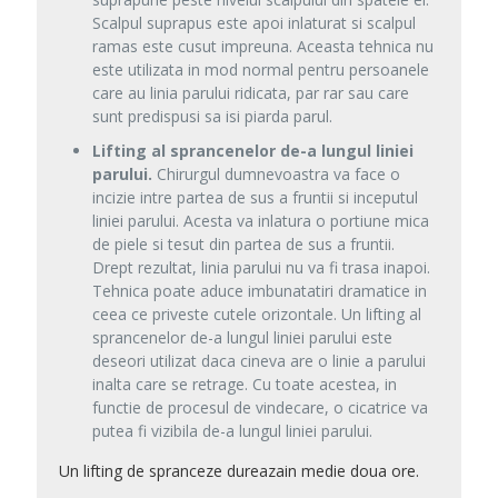
Scalpul suprapus este apoi inlaturat si scalpul
ramas este cusut impreuna. Aceasta tehnica nu
este utilizata in mod normal pentru persoanele
care au linia parului ridicata, par rar sau care
sunt predispusi sa isi piarda parul.
Lifting al sprancenelor de-a lungul liniei
parului.
Chirurgul dumnevoastra va face o
incizie intre partea de sus a fruntii si inceputul
liniei parului. Acesta va inlatura o portiune mica
de piele si tesut din partea de sus a fruntii.
Drept rezultat, linia parului nu va fi trasa inapoi.
Tehnica poate aduce imbunatatiri dramatice in
ceea ce priveste cutele orizontale. Un lifting al
sprancenelor de-a lungul liniei parului este
deseori utilizat daca cineva are o linie a parului
inalta care se retrage. Cu toate acestea, in
functie de procesul de vindecare, o cicatrice va
putea fi vizibila de-a lungul liniei parului.
Un lifting de spranceze dureazain medie doua ore.