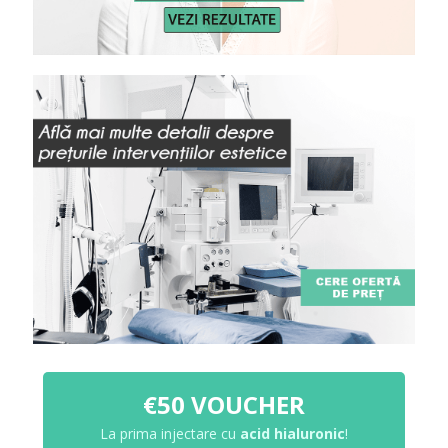
€50 VOUCHER
La prima injectare cu
acid hialuronic
!