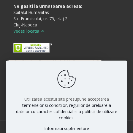
Ne gasiti la urmatoarea adresa:
Spitalul Humanitas
Str. Frunzisului, nr. 75, etaj 2
Cluj-Napoca
Vedeti locatia ->
Buna ziua! Cum va putem ajuta?
Disclaimer
:)
Rezultatele interventiilor pot diferi de la persoana la
persoana iar vindecarea si raspunsul la anumite
proceduri sunt individuale. Fiecare pacient este unic si
Utilizarea acestui site presupune acceptarea
rezultatele nu pot fi la fel pentru toti pacientii.
termenelor si conditilor, regulilor de preluare a
datelor cu caracter cofidential si a politicii de utilizare
cookies.
Informatii suplimentare
© 2022 Dr. Maximilian Muntean | All Rights Reserved