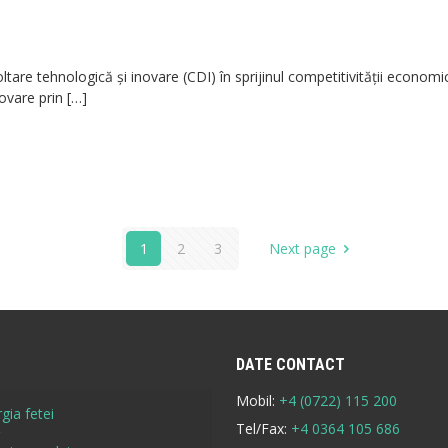
tare tehnologică și inovare (CDI) în sprijinul competitivităţii economic
ovare prin
[…]
1
2
3
Next page
DATE CONTACT
Mobil:
+4 (0722) 115 200
gia fetei
Tel/Fax:
+4 0364 105 686