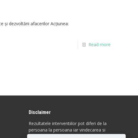
e și dezvoltării afacerilor Acțiunea:
Read more
Disclaimer
Rezultatele interventiilor pot diferi de la
persoana la persoana iar vindecarea si
raspunsul la anumite proceduri sunt