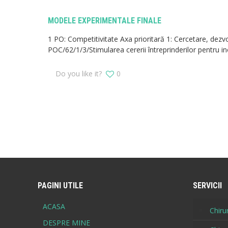
MODELE EXPERIMENTALE FINALE
1 PO: Competitivitate Axa prioritară 1: Cercetare, dezvol
POC/62/1/3/Stimularea cererii întreprinderilor pentru in
Do you like it?
0
PAGINI UTILE
SERVICII
ACASA
Chirur
DESPRE MINE