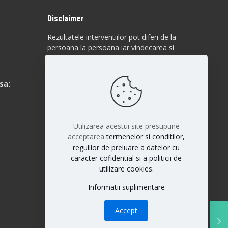
Disclaimer
Rezultatele interventiilor pot diferi de la
persoana la persoana iar vindecarea si
raspunsul la anumite proceduri sunt
individuale. Fiecare pacient este unic si
rezultatele nu pot fi la fel pentru toti
sa:
pacientii.
Utilizarea acestui site presupune
acceptarea
termenelor si conditilor,
regulilor de preluare a datelor cu
caracter cofidential si a politicii de
utilizare cookies.
Informatii suplimentare
Accept