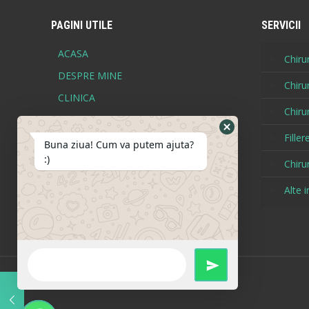
PAGINI UTILE
SERVICII
ACASA
Chirur
DESPRE MINE
Chiru
CLINICA
Chirur
BEFORE - AFTER
Fille
BLOG
Buna ziua! Cum va putem ajuta?
:)
CONTACT
Chiru
TERMENI SI CONDITII
Alte i