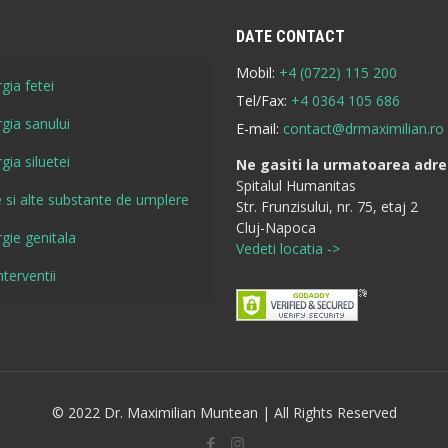
DATE CONTACT
Mobil:
+4 (0722) 115 200
gia fetei
Tel/Fax:
+4 0364 105 686
rgia sanului
E-mail:
contact@drmaximilian.ro
gia siluetei
Ne gasiti la urmatoarea adre
Spitalul Humanitas
re si alte substante de umplere
Str. Frunzisului, nr. 75, etaj 2
Cluj-Napoca
rgie genitala
Vedeti locatia ->
nterventii
© 2022 Dr. Maximilian Muntean | All Rights Reserved