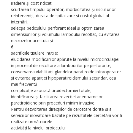
iradiere şi cost ridicat;
scurtarea timpului operator, morbiditatea şi riscul unor
reintervenţii, durata de spitalizare şi costul global al
internării;
selecţia pediculului perforant ideal şi optimizarea
dimensiunilor şi volumului lamboului recoltat, cu evitarea
necrozelor acestuia şi
6
sacrificiile tisulare inutile;
elucidarea modificărilor apărute la nivelul microcirculaţiei
în procesul de recoltare a lambourilor pe perforante;
conservarea viabilitaţii glandelor paratiroide intraoperator
şi evitarea apariţiei hipoparatiroidismului secundar, cea
mai frecventă
complicaţie asociată tiroidectomiei totale;
identificarea şi facilitarea rezecţiei adenoamelor
paratiroidiene prin proceduri minim invazive.
Pentru dezvoltarea direcţiilor de cercetare dorite şi a
serviciilor inovatoare bazate pe rezultatele cercetării vor fi
realizate următoarele
activităţi la nivelul proiectului: