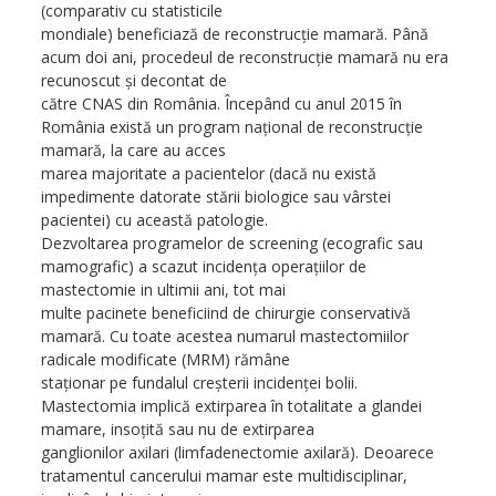
(comparativ cu statisticile
mondiale) beneficiază de reconstrucţie mamară. Până
acum doi ani, procedeul de reconstrucţie mamară nu era
recunoscut şi decontat de
către CNAS din România. Începând cu anul 2015 în
România există un program naţional de reconstrucţie
mamară, la care au acces
marea majoritate a pacientelor (dacă nu există
impedimente datorate stării biologice sau vârstei
pacientei) cu această patologie.
Dezvoltarea programelor de screening (ecografic sau
mamografic) a scazut incidenţa operaţiilor de
mastectomie in ultimii ani, tot mai
multe pacinete beneficiind de chirurgie conservativă
mamară. Cu toate acestea numarul mastectomiilor
radicale modificate (MRM) rămâne
staţionar pe fundalul creşterii incidenţei bolii.
Mastectomia implică extirparea în totalitate a glandei
mamare, insoţită sau nu de extirparea
ganglionilor axilari (limfadenectomie axilară). Deoarece
tratamentul cancerului mamar este multidisciplinar,