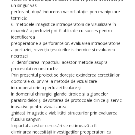
un singur vas
perforant, după inducerea vasodilataţiei prin manipulare
termică;
6. metodele imagistice intraoperatorii de vizualizare în
dinamică a perfuziei pot fi utilizate cu succes pentru
identificarea
preoperatorie a perforantelor, evaluarea intraoperatorie
a perfuziei, rezecţia ţesuturilor ischemice şi evaluarea
necrozei;
7. identificarea impactului acestor metode asupra
procesului reconstructiv.
Prin prezentul proiect se doreşte extinderea cercetărilor
doctorale cu privire la metode de vizualizare
intraoperatorie a perfuziei tisulare şi
în domeniul chirurgiei glandei tiroide şi a glandelor
paratiroidelor şi devoltarea de protocoale clinice şi servicii
inovative pentru vizualizarea
ghidată imagistic a viabilităţii structurilor prin evaluarea
fluxului sangvin.
Impactul acestor cercetări se estimează a fi:
eliminarea necesităţii investigaţiilor preoperatorii cu