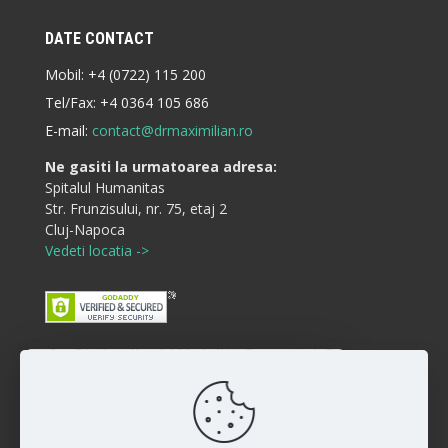
DATE CONTACT
Mobil:
+4 (0722) 115 200
Tel/Fax:
+4 0364 105 686
E-mail:
contact@drmaximilian.ro
Ne gasiti la urmatoarea adresa:
Spitalul Humanitas
Str. Frunzisului, nr. 75, etaj 2
Cluj-Napoca
Vedeti locatia ->
Buna ziua! Cum va putem ajuta?
Disclaimer
:)
Rezultatele interventiilor pot diferi de la persoana la