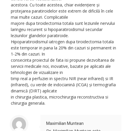
acestora. Cu toate acestea, chiar evidenţiere şi
protejarea paratiroidelor este extrem de dificilă în cele
mai multe cazuri. Complicatiile
majore dupa tiroidectomia totala sunt leziunile nervului
laringeu recurent si hipoparatiroidismul secundar
leziunilor glandelor paratiroide.
Hipoparatiroidismul iatrogen dupa tiroidectomia totala
este temporar in pana la 20% din cazuri si permanent in
1-2% din cazuri. In
consecinta proiectul de fata isi propune dezvoltarea de
servicii medicale noi, inovative, bazate pe aplicatii ale
tehnologiei de vizualizare in
timp real a perfuziei in spectru NIR (near infrared) si IR
(infrared), cu verde de indocianină (ICGA) şi termografia
dinamică (DIRT) aplicate
in chirurgia plastica, microchirurgia reconstructiva si
chirurgia generala.
Maximilian Muntean
Dr. Maximilian Muntean este