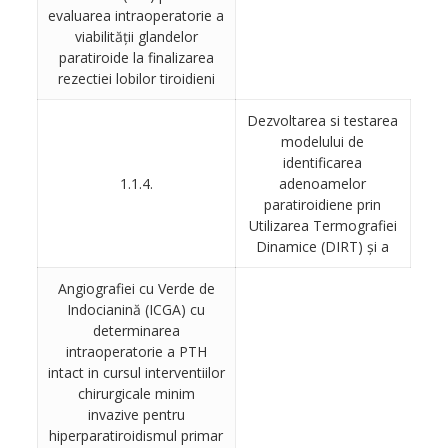
evaluarea intraoperatorie a
viabilităţii glandelor
paratiroide la finalizarea
rezectiei lobilor tiroidieni
Dezvoltarea si testarea
modelului de
identificarea
1.1.4.
adenoamelor
paratiroidiene prin
Utilizarea Termografiei
Dinamice (DIRT) şi a
Angiografiei cu Verde de
Indocianină (ICGA) cu
determinarea
intraoperatorie a PTH
intact in cursul interventiilor
chirurgicale minim
invazive pentru
hiperparatiroidismul primar