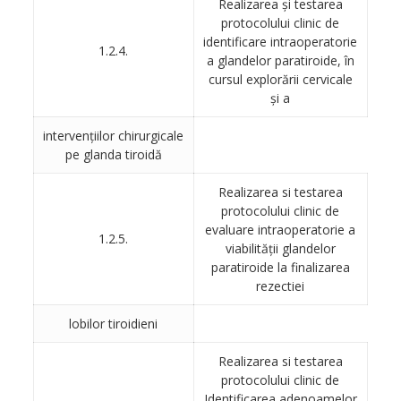
Realizarea şi testarea
protocolului clinic de
identificare intraoperatorie
1.2.4.
a glandelor paratiroide, în
cursul explorării cervicale
şi a
intervenţiilor chirurgicale
pe glanda tiroidă
Realizarea si testarea
protocolului clinic de
evaluare intraoperatorie a
1.2.5.
viabilităţii glandelor
paratiroide la finalizarea
rezectiei
lobilor tiroidieni
Realizarea si testarea
protocolului clinic de
Identificarea adenoamelor