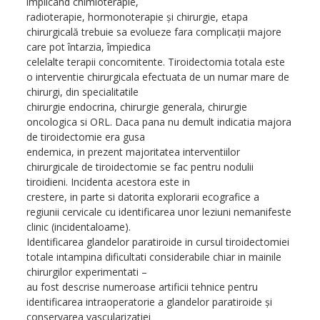
implicând chimioterapie,
radioterapie, hormonoterapie şi chirurgie, etapa
chirurgicală trebuie sa evolueze fara complicaţii majore
care pot întarzia, împiedica
celelalte terapii concomitente. Tiroidectomia totala este
o interventie chirurgicala efectuata de un numar mare de
chirurgi, din specialitatile
chirurgie endocrina, chirurgie generala, chirurgie
oncologica si ORL. Daca pana nu demult indicatia majora
de tiroidectomie era gusa
endemica, in prezent majoritatea interventiilor
chirurgicale de tiroidectomie se fac pentru nodulii
tiroidieni. Incidenta acestora este in
crestere, in parte si datorita explorarii ecografice a
regiunii cervicale cu identificarea unor leziuni nemanifeste
clinic (incidentaloame).
Identificarea glandelor paratiroide in cursul tiroidectomiei
totale intampina dificultati considerabile chiar in mainile
chirurgilor experimentati –
au fost descrise numeroase artificii tehnice pentru
identificarea intraoperatorie a glandelor paratiroide şi
conservarea vascularizatiei