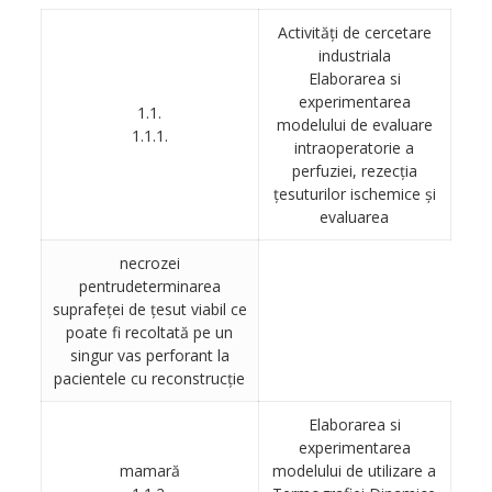
Activităţi de cercetare
industriala
Elaborarea si
experimentarea
1.1.
modelului de evaluare
1.1.1.
intraoperatorie a
perfuziei, rezecţia
ţesuturilor ischemice şi
evaluarea
necrozei
pentrudeterminarea
suprafeţei de ţesut viabil ce
poate fi recoltată pe un
singur vas perforant la
pacientele cu reconstrucţie
Elaborarea si
experimentarea
mamară
modelului de utilizare a