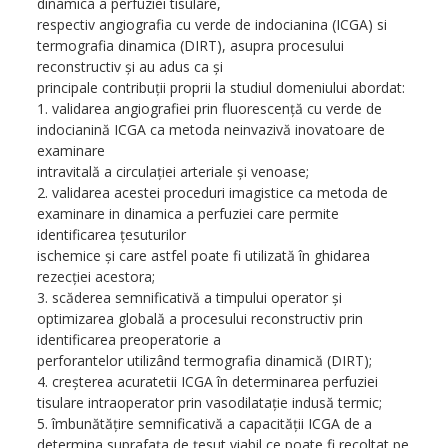
dinamica a perfuziei tisulare,
respectiv angiografia cu verde de indocianina (ICGA) si
termografia dinamica (DIRT), asupra procesului
reconstructiv şi au adus ca şi
principale contribuţii proprii la studiul domeniului abordat:
1. validarea angiografiei prin fluorescenţă cu verde de
indocianină ICGA ca metoda neinvazivă inovatoare de
examinare
intravitală a circulaţiei arteriale şi venoase;
2. validarea acestei proceduri imagistice ca metoda de
examinare in dinamica a perfuziei care permite
identificarea ţesuturilor
ischemice şi care astfel poate fi utilizată în ghidarea
rezecţiei acestora;
3. scăderea semnificativă a timpului operator şi
optimizarea globală a procesului reconstructiv prin
identificarea preoperatorie a
perforantelor utilizând termografia dinamică (DIRT);
4. creşterea acuratetii ICGA în determinarea perfuziei
tisulare intraoperator prin vasodilataţie indusă termic;
5. îmbunătăţire semnificativă a capacităţii ICGA de a
determina suprafaţa de ţesut viabil ce poate fi recoltat pe