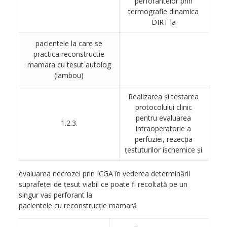
perforantelor prin
termografie dinamica
DIRT la
pacientele la care se
practica reconstructie
mamara cu tesut autolog
(lambou)
Realizarea şi testarea
protocolului clinic
pentru evaluarea
1.2.3.
intraoperatorie a
perfuziei, rezecţia
ţestuturilor ischemice şi
evaluarea necrozei prin ICGA în vederea determinării
suprafeţei de ţesut viabil ce poate fi recoltată pe un
singur vas perforant la
pacientele cu reconstrucţie mamară