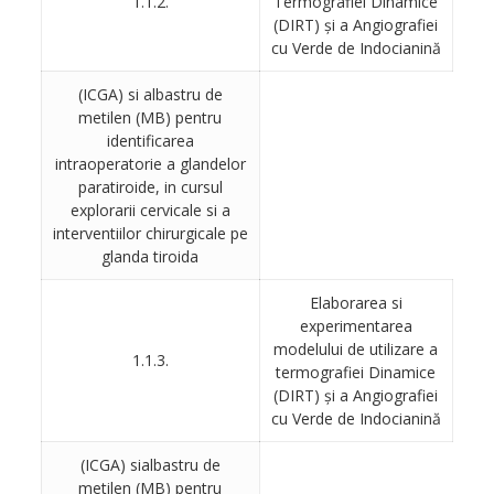
1.1.2.
Termografiei Dinamice
(DIRT) şi a Angiografiei
cu Verde de Indocianină
(ICGA) si albastru de
metilen (MB) pentru
identificarea
intraoperatorie a glandelor
paratiroide, in cursul
explorarii cervicale si a
interventiilor chirurgicale pe
glanda tiroida
Elaborarea si
experimentarea
modelului de utilizare a
1.1.3.
termografiei Dinamice
(DIRT) şi a Angiografiei
cu Verde de Indocianină
(ICGA) sialbastru de
metilen (MB) pentru