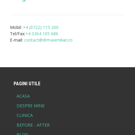
Mobil:
+4 (0722) 115 200
Tel/Fax:
+4 0364 105 686
E-mail:
contact@drmaximilian.ro
PAGINI UTILE
ACASA
DESPRE MINE
CLINICA
BEFORE - AFTER
BLOG