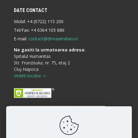
DATE CONTACT
Mobil:
+4 (0722) 115 200
Tel/Fax:
+4 0364 105 686
E-mail:
contact@drmaximilian.ro
Ne gasiti la urmatoarea adresa:
Spitalul Humanitas
Str. Frunzisului, nr. 75, etaj 2
Cluj-Napoca
Vedeti locatia ->
Buna ziua! Cum va putem ajuta?
Disclaimer
:)
Rezultatele interventiilor pot diferi de la persoana la