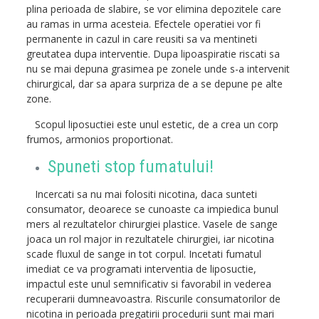
plina perioada de slabire, se vor elimina depozitele care
au ramas in urma acesteia. Efectele operatiei vor fi
permanente in cazul in care reusiti sa va mentineti
greutatea dupa interventie. Dupa lipoaspiratie riscati sa
nu se mai depuna grasimea pe zonele unde s-a intervenit
chirurgical, dar sa apara surpriza de a se depune pe alte
zone.
Scopul liposuctiei este unul estetic, de a crea un corp
frumos, armonios proportionat.
Spuneti stop fumatului!
Incercati sa nu mai folositi nicotina, daca sunteti
consumator, deoarece se cunoaste ca impiedica bunul
mers al rezultatelor chirurgiei plastice. Vasele de sange
joaca un rol major in rezultatele chirurgiei, iar nicotina
scade fluxul de sange in tot corpul. Incetati fumatul
imediat ce va programati interventia de liposuctie,
impactul este unul semnificativ si favorabil in vederea
recuperarii dumneavoastra. Riscurile consumatorilor de
nicotina in perioada pregatirii procedurii sunt mai mari