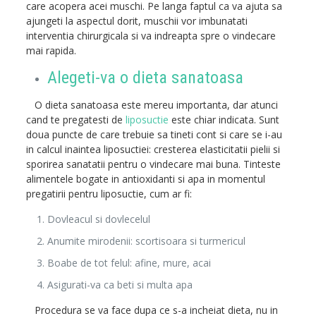
care acopera acei muschi. Pe langa faptul ca va ajuta sa
ajungeti la aspectul dorit, muschii vor imbunatati
interventia chirurgicala si va indreapta spre o vindecare
mai rapida.
Alegeti-va o dieta sanatoasa
O dieta sanatoasa este mereu importanta, dar atunci
cand te pregatesti de
liposuctie
este chiar indicata. Sunt
doua puncte de care trebuie sa tineti cont si care se i-au
in calcul inaintea liposuctiei: cresterea elasticitatii pielii si
sporirea sanatatii pentru o vindecare mai buna. Tinteste
alimentele bogate in antioxidanti si apa in momentul
pregatirii pentru liposuctie, cum ar fi:
Dovleacul si dovlecelul
Anumite mirodenii: scortisoara si turmericul
Boabe de tot felul: afine, mure, acai
Asigurati-va ca beti si multa apa
Procedura se va face dupa ce s-a incheiat dieta, nu in