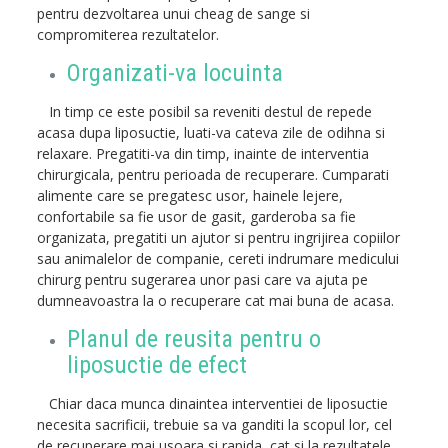
pentru dezvoltarea unui cheag de sange si
compromiterea rezultatelor.
Organizati-va locuinta
In timp ce este posibil sa reveniti destul de repede
acasa dupa liposuctie, luati-va cateva zile de odihna si
relaxare. Pregatiti-va din timp, inainte de interventia
chirurgicala, pentru perioada de recuperare. Cumparati
alimente care se pregatesc usor, hainele lejere,
confortabile sa fie usor de gasit, garderoba sa fie
organizata, pregatiti un ajutor si pentru ingrijirea copiilor
sau animalelor de companie, cereti indrumare medicului
chirurg pentru sugerarea unor pasi care va ajuta pe
dumneavoastra la o recuperare cat mai buna de acasa.
Planul de reusita pentru o
liposuctie de efect
Chiar daca munca dinaintea interventiei de liposuctie
necesita sacrificii, trebuie sa va ganditi la scopul lor, cel
de recuperare mai usoara si rapida, cat si la rezultatele