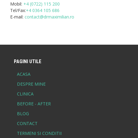
Mobil:
+4 (0722) 115 200
Tel/Fax:
+4 0364 105 686
E-mail:
contact@drmaximilian.ro
PAGINI UTILE
ACASA
DESPRE MINE
CLINICA
BEFORE - AFTER
BLOG
CONTACT
TERMENI SI CONDITII