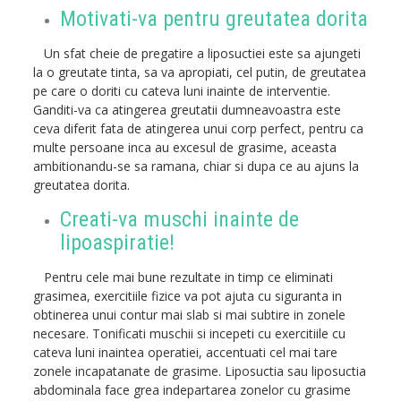
Motivati-va pentru greutatea dorita
Un sfat cheie de pregatire a liposuctiei este sa ajungeti
la o greutate tinta, sa va apropiati, cel putin, de greutatea
pe care o doriti cu cateva luni inainte de interventie.
Ganditi-va ca atingerea greutatii dumneavoastra este
ceva diferit fata de atingerea unui corp perfect, pentru ca
multe persoane inca au excesul de grasime, aceasta
ambitionandu-se sa ramana, chiar si dupa ce au ajuns la
greutatea dorita.
Creati-va muschi inainte de
lipoaspiratie!
Pentru cele mai bune rezultate in timp ce eliminati
grasimea, exercitiile fizice va pot ajuta cu siguranta in
obtinerea unui contur mai slab si mai subtire in zonele
necesare. Tonificati muschii si incepeti cu exercitiile cu
cateva luni inaintea operatiei, accentuati cel mai tare
zonele incapatanate de grasime. Liposuctia sau liposuctia
abdominala face grea indepartarea zonelor cu grasime