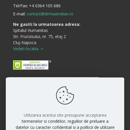
Tel/Fax:
+4 0364 105 686
E-mail:
contact@drmaximilian.ro
Ne gasiti la urmatoarea adresa:
Spitalul Humanitas
Str. Frunzisului, nr. 75, etaj 2
Cluj-Napoca
Vedeti locatia ->
Buna ziua! Cum va putem ajuta?
Disclaimer
:)
Rezultatele interventiilor pot diferi de la persoana la
persoana iar vindecarea si raspunsul la anumite
proceduri sunt individuale. Fiecare pacient este unic si
Utilizarea acestui site presupune acceptarea
rezultatele nu pot fi la fel pentru toti pacientii.
termenelor si conditilor, regulilor de preluare a
datelor cu caracter cofidential si a politicii de utilizare