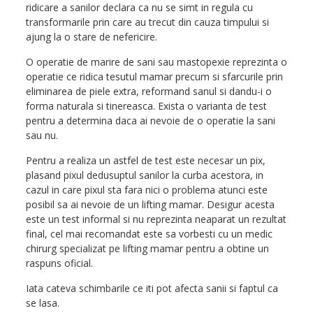
ridicare a sanilor declara ca nu se simt in regula cu
transformarile prin care au trecut din cauza timpului si
ajung la o stare de nefericire.
O operatie de marire de sani sau mastopexie reprezinta o
operatie ce ridica tesutul mamar precum si sfarcurile prin
eliminarea de piele extra, reformand sanul si dandu-i o
forma naturala si tinereasca. Exista o varianta de test
pentru a determina daca ai nevoie de o operatie la sani
sau nu.
Pentru a realiza un astfel de test este necesar un pix,
plasand pixul dedusuptul sanilor la curba acestora, in
cazul in care pixul sta fara nici o problema atunci este
posibil sa ai nevoie de un lifting mamar. Desigur acesta
este un test informal si nu reprezinta neaparat un rezultat
final, cel mai recomandat este sa vorbesti cu un medic
chirurg specializat pe lifting mamar pentru a obtine un
raspuns oficial.
Iata cateva schimbarile ce iti pot afecta sanii si faptul ca
se lasa.