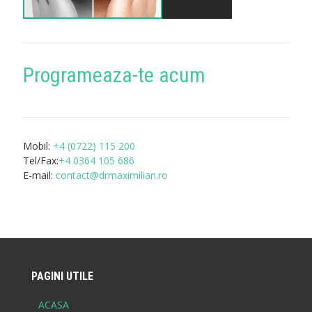
Programeaza-te acum
Mobil:
+4 (0722) 115 200
Tel/Fax:
+4 0364 105 686
E-mail:
contact@drmaximilian.ro
PAGINI UTILE
ACASA