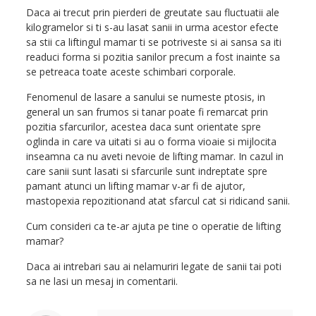
Daca ai trecut prin pierderi de greutate sau fluctuatii ale
kilogramelor si ti s-au lasat sanii in urma acestor efecte
sa stii ca liftingul mamar ti se potriveste si ai sansa sa iti
readuci forma si pozitia sanilor precum a fost inainte sa
se petreaca toate aceste schimbari corporale.
Fenomenul de lasare a sanului se numeste ptosis, in
general un san frumos si tanar poate fi remarcat prin
pozitia sfarcurilor, acestea daca sunt orientate spre
oglinda in care va uitati si au o forma vioaie si mijlocita
inseamna ca nu aveti nevoie de lifting mamar. In cazul in
care sanii sunt lasati si sfarcurile sunt indreptate spre
pamant atunci un lifting mamar v-ar fi de ajutor,
mastopexia repozitionand atat sfarcul cat si ridicand sanii.
Cum consideri ca te-ar ajuta pe tine o operatie de lifting
mamar?
Daca ai intrebari sau ai nelamuriri legate de sanii tai poti
sa ne lasi un mesaj in comentarii.