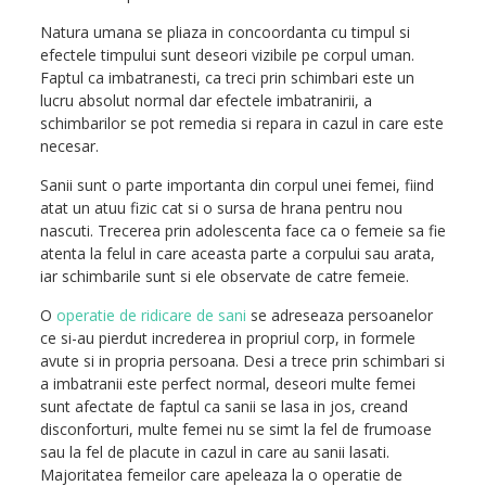
Natura umana se pliaza in concoordanta cu timpul si
efectele timpului sunt deseori vizibile pe corpul uman.
Faptul ca imbatranesti, ca treci prin schimbari este un
lucru absolut normal dar efectele imbatranirii, a
schimbarilor se pot remedia si repara in cazul in care este
necesar.
Sanii sunt o parte importanta din corpul unei femei, fiind
atat un atuu fizic cat si o sursa de hrana pentru nou
nascuti. Trecerea prin adolescenta face ca o femeie sa fie
atenta la felul in care aceasta parte a corpului sau arata,
iar schimbarile sunt si ele observate de catre femeie.
O
operatie de ridicare de sani
se adreseaza persoanelor
ce si-au pierdut increderea in propriul corp, in formele
avute si in propria persoana. Desi a trece prin schimbari si
a imbatranii este perfect normal, deseori multe femei
sunt afectate de faptul ca sanii se lasa in jos, creand
disconforturi, multe femei nu se simt la fel de frumoase
sau la fel de placute in cazul in care au sanii lasati.
Majoritatea femeilor care apeleaza la o operatie de