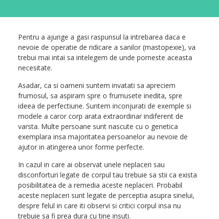
Pentru a ajunge a gasi raspunsul la intrebarea daca e
nevoie de operatie de ridicare a sanilor (mastopexie), va
trebui mai intai sa intelegem de unde porneste aceasta
necesitate.
Asadar, ca si oameni suntem invatati sa apreciem
frumosul, sa aspiram spre o frumusete inedita, spre
ideea de perfectiune. Suntem inconjurati de exemple si
modele a caror corp arata extraordinar indiferent de
varsta. Multe persoane sunt nascute cu o genetica
exemplara insa majoritatea persoanelor au nevoie de
ajutor in atingerea unor forme perfecte.
In cazul in care ai observat unele neplaceri sau
disconforturi legate de corpul tau trebuie sa stii ca exista
posibilitatea de a remedia aceste neplaceri. Probabil
aceste neplaceri sunt legate de perceptia asupra sinelui,
despre felul in care iti observi si critici corpul insa nu
trebuie sa fi prea dura cu tine insuti.