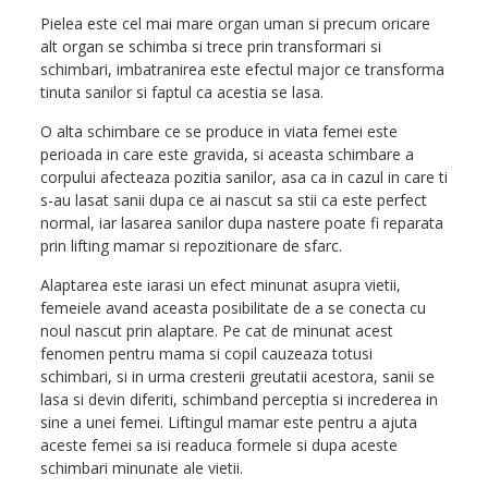
Pielea este cel mai mare organ uman si precum oricare
alt organ se schimba si trece prin transformari si
schimbari, imbatranirea este efectul major ce transforma
tinuta sanilor si faptul ca acestia se lasa.
O alta schimbare ce se produce in viata femei este
perioada in care este gravida, si aceasta schimbare a
corpului afecteaza pozitia sanilor, asa ca in cazul in care ti
s-au lasat sanii dupa ce ai nascut sa stii ca este perfect
normal, iar lasarea sanilor dupa nastere poate fi reparata
prin lifting mamar si repozitionare de sfarc.
Alaptarea este iarasi un efect minunat asupra vietii,
femeiele avand aceasta posibilitate de a se conecta cu
noul nascut prin alaptare. Pe cat de minunat acest
fenomen pentru mama si copil cauzeaza totusi
schimbari, si in urma cresterii greutatii acestora, sanii se
lasa si devin diferiti, schimband perceptia si increderea in
sine a unei femei. Liftingul mamar este pentru a ajuta
aceste femei sa isi readuca formele si dupa aceste
schimbari minunate ale vietii.