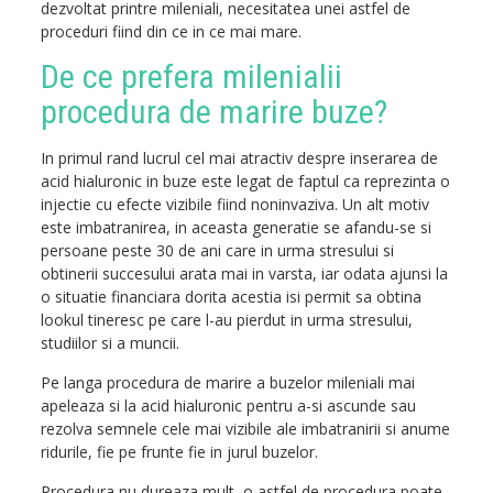
dezvoltat printre mileniali, necesitatea unei astfel de
proceduri fiind din ce in ce mai mare.
De ce prefera milenialii
procedura de marire buze?
In primul rand lucrul cel mai atractiv despre inserarea de
acid hialuronic in buze este legat de faptul ca reprezinta o
injectie cu efecte vizibile fiind noninvaziva. Un alt motiv
este imbatranirea, in aceasta generatie se afandu-se si
persoane peste 30 de ani care in urma stresului si
obtinerii succesului arata mai in varsta, iar odata ajunsi la
o situatie financiara dorita acestia isi permit sa obtina
lookul tineresc pe care l-au pierdut in urma stresului,
studiilor si a muncii.
Pe langa procedura de marire a buzelor mileniali mai
apeleaza si la acid hialuronic pentru a-si ascunde sau
rezolva semnele cele mai vizibile ale imbatranirii si anume
ridurile, fie pe frunte fie in jurul buzelor.
Procedura nu dureaza mult, o astfel de procedura poate