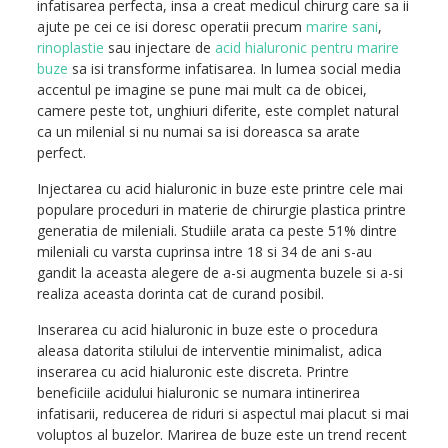
infatisarea perfecta, insa a creat medicul chirurg care sa ii
ajute pe cei ce isi doresc operatii precum
marire sani
,
rinoplastie
sau injectare de
acid hialuronic pentru marire
buze
sa isi transforme infatisarea. In lumea social media
accentul pe imagine se pune mai mult ca de obicei,
camere peste tot, unghiuri diferite, este complet natural
ca un milenial si nu numai sa isi doreasca sa arate
perfect.
Injectarea cu acid hialuronic in buze este printre cele mai
populare proceduri in materie de chirurgie plastica printre
generatia de mileniali. Studiile arata ca peste 51% dintre
mileniali cu varsta cuprinsa intre 18 si 34 de ani s-au
gandit la aceasta alegere de a-si augmenta buzele si a-si
realiza aceasta dorinta cat de curand posibil.
Inserarea cu acid hialuronic in buze este o procedura
aleasa datorita stilului de interventie minimalist, adica
inserarea cu acid hialuronic este discreta. Printre
beneficiile acidului hialuronic se numara intinerirea
infatisarii, reducerea de riduri si aspectul mai placut si mai
voluptos al buzelor. Marirea de buze este un trend recent