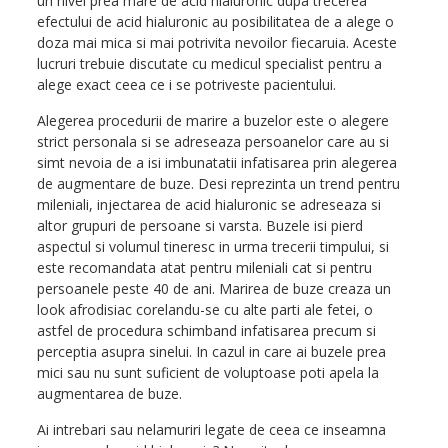
un nivel prea mare de acid hialuronic dupa trecerea
efectului de acid hialuronic au posibilitatea de a alege o
doza mai mica si mai potrivita nevoilor fiecaruia. Aceste
lucruri trebuie discutate cu medicul specialist pentru a
alege exact ceea ce i se potriveste pacientului.
Alegerea procedurii de marire a buzelor este o alegere
strict personala si se adreseaza persoanelor care au si
simt nevoia de a isi imbunatatii infatisarea prin alegerea
de augmentare de buze. Desi reprezinta un trend pentru
mileniali, injectarea de acid hialuronic se adreseaza si
altor grupuri de persoane si varsta. Buzele isi pierd
aspectul si volumul tineresc in urma trecerii timpului, si
este recomandata atat pentru mileniali cat si pentru
persoanele peste 40 de ani. Marirea de buze creaza un
look afrodisiac corelandu-se cu alte parti ale fetei, o
astfel de procedura schimband infatisarea precum si
perceptia asupra sinelui. In cazul in care ai buzele prea
mici sau nu sunt suficient de voluptoase poti apela la
augmentarea de buze.
Ai intrebari sau nelamuriri legate de ceea ce inseamna