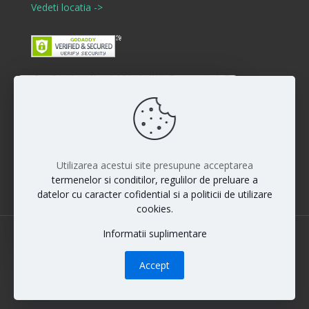
Vedeti locatia ->
Buna ziua! Cum va putem ajuta?
Disclaimer
:)
Rezultatele interventiilor pot diferi de la persoana la
persoana iar vindecarea si raspunsul la anumite
proceduri sunt individuale. Fiecare pacient este unic si
Utilizarea acestui site presupune acceptarea
rezultatele nu pot fi la fel pentru toti pacientii.
termenelor si conditilor, regulilor de preluare a
datelor cu caracter cofidential si a politicii de utilizare
cookies.
Informatii suplimentare
© 2022 Dr. Maximilian Muntean | All Rights Reserved
Accept