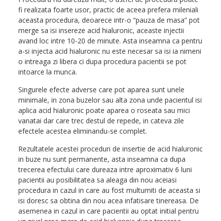
fi realizata foarte usor, practic de aceea prefera mileniali
aceasta procedura, deoarece intr-o “pauza de masa” pot
merge sa isi insereze acid hialuronic, aceaste injectii
avand loc intre 10-20 de minute. Asta inseamna ca pentru
a-si injecta acid hialuronic nu este necesar sa isi ia nimeni
o intreaga zi libera ci dupa procedura pacientii se pot
intoarce la munca.
Singurele efecte adverse care pot aparea sunt unele
minimale, in zona buzelor sau alta zona unde pacientul isi
aplica acid hialuronic poate aparea o roseata sau mici
vanatai dar care trec destul de repede, in cateva zile
efectele acestea eliminandu-se complet.
Rezultatele acestei proceduri de insertie de acid hialuronic
in buze nu sunt permanente, asta inseamna ca dupa
trecerea efectului care dureaza intre aproximativ 6 luni
pacientii au posibilitatea sa aleaga din nou aceiasi
procedura in cazul in care au fost multumiti de aceasta si
isi doresc sa obtina din nou acea infatisare tinereasa. De
asemenea in cazul in care pacientii au optat initial pentru