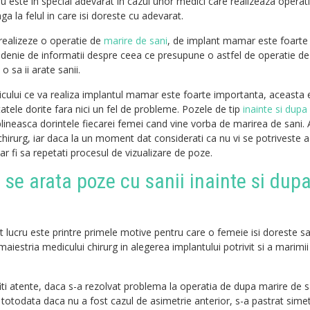
u este in special adevarat in cazul unor medici care realizeaza operati
ga la felul in care isi doreste cu adevarat.
realizeze o operatie de
marire de sani
, de implant mamar este foarte
denie de informatii despre ceea ce presupune o astfel de operatie de
o sa ii arate sanii.
cului ce va realiza implantul mamar este foarte importanta, aceasta 
tele dorite fara nici un fel de probleme. Pozele de tip
inainte si dupa
plineasca dorintele fiecarei femei cand vine vorba de marirea de sani.
chirurg, iar daca la un moment dat considerati ca nu vi se potriveste 
ar fi sa repetati procesul de vizualizare de poze.
i se arata poze cu sanii inainte si dup
t lucru este printre primele motive pentru care o femeie isi doreste s
maiestria medicului chirurg in alegerea implantului potrivit si a marimi
iti atente, daca s-a rezolvat problema la operatia de dupa marire de s
totodata daca nu a fost cazul de asimetrie anterior, s-a pastrat sime