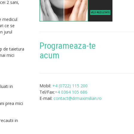
cei 2 sani,
ie medicul
uri ce se
n jurul
Programeaza-te
p de taietura
acum
mai mici
Mobil:
+4 (0722) 115 200
uati in
Tel/Fax:
+4 0364 105 686
E-mail:
contact@drmaximilian.ro
ani prea mici
ecautii in