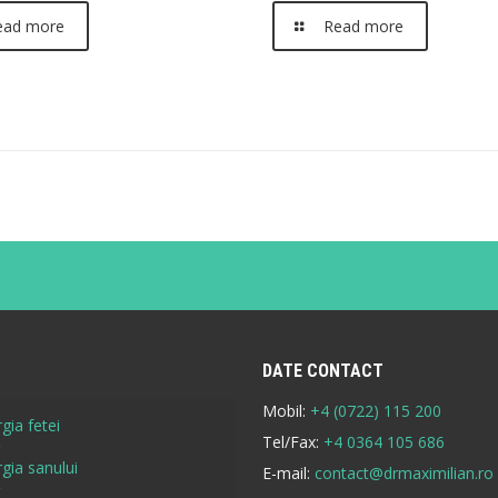
ead more
Read more
DATE CONTACT
Mobil:
+4 (0722) 115 200
gia fetei
Tel/Fax:
+4 0364 105 686
rgia sanului
E-mail:
contact@drmaximilian.ro