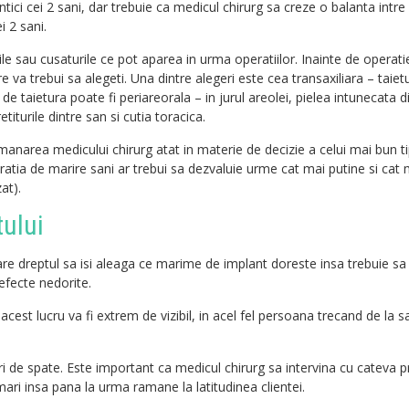
ici cei 2 sani, dar trebuie ca medicul chirurg sa creze o balanta intre 
i 2 sani.
urile sau cusaturile ce pot aparea in urma operatiilor. Inainte de operat
e va trebui sa alegeti. Una dintre alegeri este cea transaxiliara – taiet
 de taietura poate fi periareorala – in jurul areolei, pielea intunecata di
etiturile dintre san si cutia toracica.
manarea medicului chirurg atat in materie de decizie a celui mai bun ti
atia de marire sani ar trebui sa dezvaluie urme cat mai putine si cat 
zat).
ului
 are dreptul sa isi aleaga ce marime de implant doreste insa trebuie sa l
efecte nedorite.
cest lucru va fi extrem de vizibil, in acel fel persoana trecand de la s
de spate. Este important ca medicul chirurg sa intervina cu cateva pr
ari insa pana la urma ramane la latitudinea clientei.