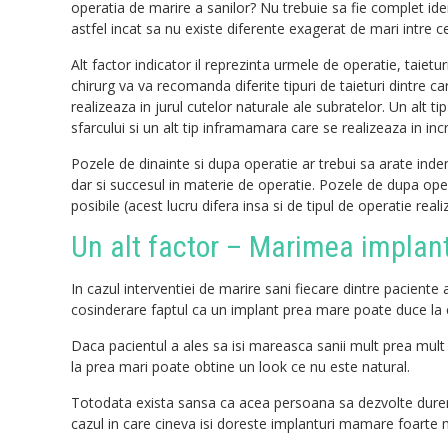
operatia de marire a sanilor? Nu trebuie sa fie complet ident
astfel incat sa nu existe diferente exagerat de mari intre ce
Alt factor indicator il reprezinta urmele de operatie, taiet
chirurg va va recomanda diferite tipuri de taieturi dintre car
realizeaza in jurul cutelor naturale ale subratelor. Un alt tip
sfarcului si un alt tip inframamara care se realizeaza in incr
Pozele de dinainte si dupa operatie ar trebui sa arate inde
dar si succesul in materie de operatie. Pozele de dupa oper
posibile (acest lucru difera insa si de tipul de operatie reali
Un alt factor – Marimea implant
In cazul interventiei de marire sani fiecare dintre paciente
cosinderare faptul ca un implant prea mare poate duce la 
Daca pacientul a ales sa isi mareasca sanii mult prea mult a
la prea mari poate obtine un look ce nu este natural.
Totodata exista sansa ca acea persoana sa dezvolte dureri 
cazul in care cineva isi doreste implanturi mamare foarte m