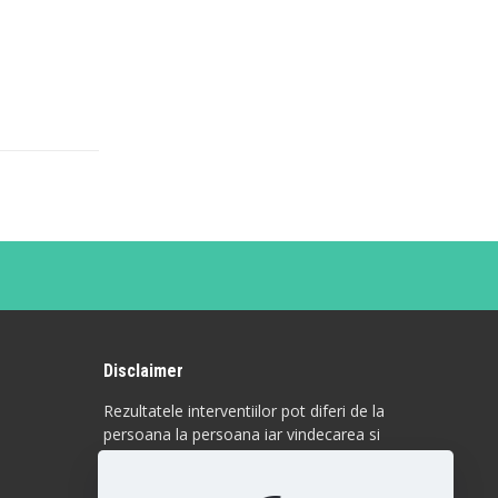
Disclaimer
Rezultatele interventiilor pot diferi de la
persoana la persoana iar vindecarea si
raspunsul la anumite proceduri sunt
individuale. Fiecare pacient este unic si