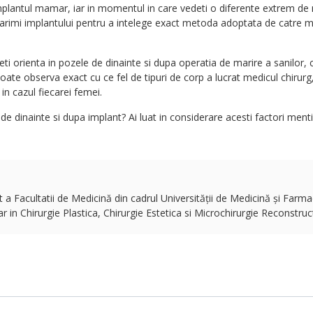
a implantul mamar, iar in momentul in care vedeti o diferente extrem de
 marimi implantului pentru a intelege exact metoda adoptata de catre m
teti orienta in pozele de dinainte si dupa operatia de marire a sanilor,
ate observa exact cu ce fel de tipuri de corp a lucrat medicul chirurg, 
in cazul fiecarei femei.
e de dinainte si dupa implant? Ai luat in considerare acesti factori ment
 Facultatii de Medicină din cadrul Universității de Medicină și Farmac
in Chirurgie Plastica, Chirurgie Estetica si Microchirurgie Reconstruct