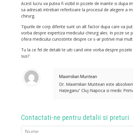
Acest lucru va putea fi vizibil in pozele de inainte si dup
sa adresati intrebari referitoare la procesul de alegere a
chirurg.
Tipurile de corp diferite sunt un alt factor dupa care va pu
vorba despre expertiza medicului chirurg ales. In poze se po
ofera medicului cunostinte despre ce s-ar potrivii mai mult 
Tu la ce fel de detalii te uiti cand vine vorba despre pozel
sus?
Maximilian Muntean
Dr. Maximilian Muntean este absolvent a
Hațieganu” Cluj-Napoca si medic Primar 
Contactati-ne pentru detalii si preturi