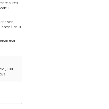
 mare puteti
edicul
 cand vine
acest lucru ii
ionati mai
ie „Iuliu
iva.