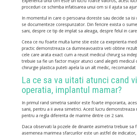
Experienta unui om este un lucru foarte valoros, acest lucr
proceduri ce schimba infatisarea unui om si il ajuta sa ajun
In momentul in care o persoana doreste sau decide sa isi 
se documenteze corespunzator. Din fericire exista o sume
sani, despre ce tip de implat sa aleaga, despre felul in care 
Ceea ce nu foarte multa lume stie este ca exeprienta medi
practic demonstreaza ca dumneavoastra veti obtine rezulta
cele care arata exact cum a reusit medicul chirurg sa inde
trebuie sa fie un factor major atunci cand alegeti medicul 
chirurgie plastica puteti apela la un alt medic, recomandat 
La ce sa va uitati atunci cand v
operatia, implantul mamar?
In primul rand simetria sanilor este foarte imporanta, aces
sanii, pentru a ii avea simetrici. Acest lucru demonstreaza 
pentru a regla diferenta de marime dintre cei 2 sani.
Daca observati la pozele de dinainte asimetria trebuie sa f
asemenea marimea sfarcurilor este un astfel de indicator, 