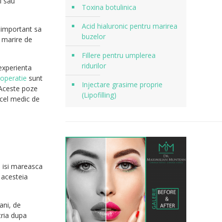
i sau
Toxina botulinica
Acid hialuronic pentru marirea
 important sa
buzelor
 marire de
Fillere pentru umplerea
ridurilor
experienta
 operatie
sunt
Injectare grasime proprie
 Aceste poze
(Lipofilling)
acel medic de
a
a isi mareasca
i acesteia
ani, de
tria dupa