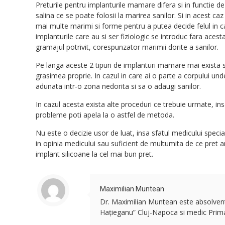
Preturile pentru implanturile mamare difera si in functie de m
salina ce se poate folosii la marirea sanilor. Si in acest caz
mai multe marimi si forme pentru a putea decide felul in c
implanturile care au si ser fiziologic se introduc fara ace
gramajul potrivit, corespunzator marimii dorite a sanilor.
Pe langa aceste 2 tipuri de implanturi mamare mai exista si
grasimea proprie. In cazul in care ai o parte a corpului un
adunata intr-o zona nedorita si sa o adaugi sanilor.
In cazul acesta exista alte proceduri ce trebuie urmate, in
probleme poti apela la o astfel de metoda.
Nu este o decizie usor de luat, insa sfatul medicului speci
in opinia medicului sau suficient de multumita de ce pret ar
implant silicoane la cel mai bun pret.
Maximilian Muntean
Dr. Maximilian Muntean este absolvent a
Hațieganu” Cluj-Napoca si medic Primar 