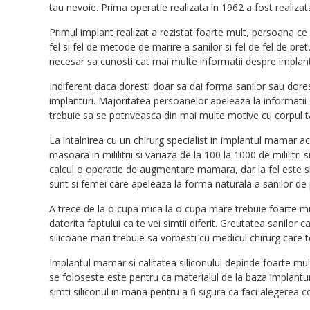
tau nevoie. Prima operatie realizata in 1962 a fost realiz
Primul implant realizat a rezistat foarte mult, persoana c
fel si fel de metode de marire a sanilor si fel de fel de pr
necesar sa cunosti cat mai multe informatii despre implant
Indiferent daca doresti doar sa dai forma sanilor sau dorest
implanturi. Majoritatea persoanelor apeleaza la informatii d
trebuie sa se potriveasca din mai multe motive cu corpul 
La intalnirea cu un chirurg specialist in implantul mamar aces
masoara in mililitrii si variaza de la 100 la 1000 de mililit
calcul o operatie de augmentare mamara, dar la fel este si
sunt si femei care apeleaza la forma naturala a sanilor de
A trece de la o cupa mica la o cupa mare trebuie foarte mult
datorita faptului ca te vei simtii diferit. Greutatea sanilor
silicoane mari trebuie sa vorbesti cu medicul chirurg care 
Implantul mamar si calitatea siliconului depinde foarte mult
se foloseste este pentru ca materialul de la baza implantu
simti siliconul in mana pentru a fi sigura ca faci alegerea c