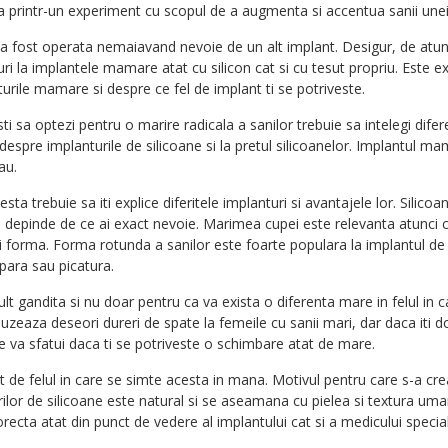
ata printr-un experiment cu scopul de a augmenta si accentua sanii une
e a fost operata nemaiavand nevoie de un alt implant. Desigur, de atu
eturi la implantele mamare atat cu silicon cat si cu tesut propriu. Este 
urile mamare si despre ce fel de implant ti se potriveste.
i sa optezi pentru o marire radicala a sanilor trebuie sa intelegi difer
espre implanturile de silicoane si la pretul silicoanelor. Implantul ma
tau.
ta trebuie sa iti explice diferitele implanturi si avantajele lor. Silicoa
ri si depinde de ce ai exact nevoie. Marimea cupei este relevanta atunci c
 forma. Forma rotunda a sanilor este foarte populara la implantul de 
 para sau picatura.
 gandita si nu doar pentru ca va exista o diferenta mare in felul in car
 cauzeaza deseori dureri de spate la femeile cu sanii mari, dar daca iti d
te va sfatui daca ti se potriveste o schimbare atat de mare.
 de felul in care se simte acesta in mana. Motivul pentru care s-a creat
rilor de silicoane este natural si se aseamana cu pielea si textura um
orecta atat din punct de vedere al implantului cat si a medicului special