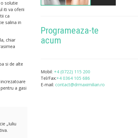
 o solutie
 iti va oferii
ii ca
ie salina in
Programeaza-te
acum
a, chiar
grasimea
a si de alte
Mobil:
+4 (0722) 115 200
Tel/Fax:
+4 0364 105 686
e increzatoare
E-mail:
contact@drmaximilian.ro
 pentru a gasi
ie „Iuliu
iva.