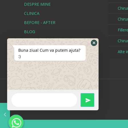
DESPRE MINE
Chiru
CLINICA
Chirur
BEFORE - AFTER
Fille
BLOG
CONTACT
Chiru
TERMENI SI CONDITII
Buna ziua! Cum va putem ajuta?
Alte i
:)