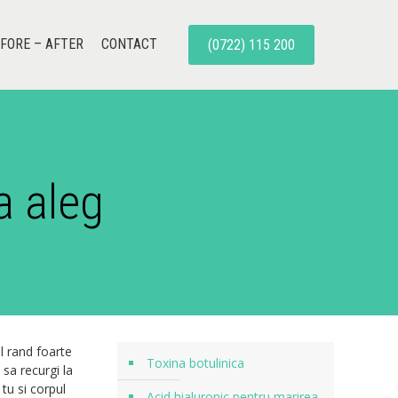
FORE – AFTER
CONTACT
(0722) 115 200
a aleg
ul rand foarte
Toxina botulinica
 sa recurgi la
tu si corpul
Acid hialuronic pentru marirea