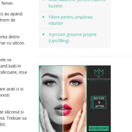
i femei.
buzelor
nci au aparut
Fillere pentru umplerea
extrem de
ridurilor
Injectare grasime proprie
enta dintre
(Lipofilling)
mar cu silicon
nele se
and luati in
silicoane, insa
e arati ci si
oresti
 siliconul si
ana. Trebuie sa
ist.