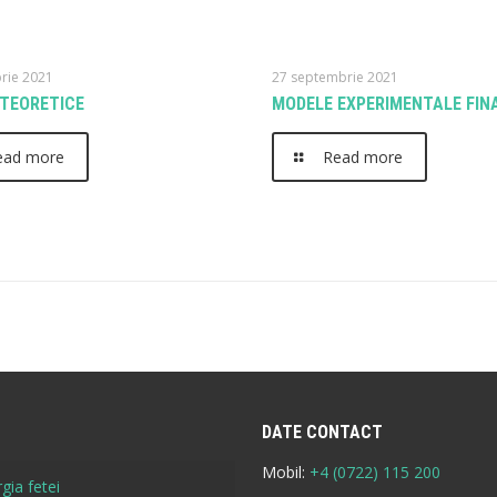
rie 2021
27 septembrie 2021
TEORETICE
MODELE EXPERIMENTALE FIN
ead more
Read more
DATE CONTACT
Mobil:
+4 (0722) 115 200
gia fetei