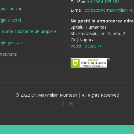
Tel/Fax:
+4 0364 105 686
rgia sanului
E-mail:
contact@drmaximilian.ro
gia siluetei
Ne gasiti la urmatoarea adre
Spitalul Humanitas
re si alte substante de umplere
Str. Frunzisului, nr. 75, etaj 2
Cluj-Napoca
rgie genitala
Vedeti locatia ->
nterventii
© 2022 Dr. Maximilian Muntean | All Rights Reserved