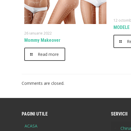
12 octomb
MODELE 
26 ianuarie 2022
Mommy Makeover
R
Read more
Comments are closed.
PAGINI UTILE
SERVICII
ACASA
Chirur