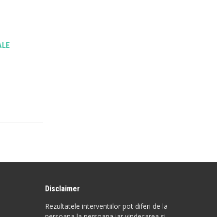
ALE
Disclaimer
Rezultatele interventiilor pot diferi de la
persoana la persoana iar vindecarea si