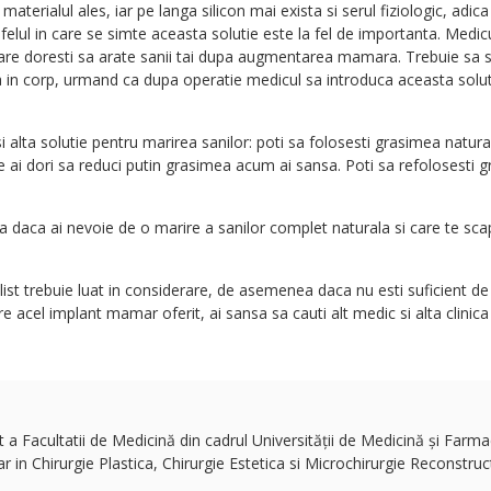
aterialul ales, iar pe langa silicon mai exista si serul fiziologic, adica
 felul in care se simte aceasta solutie este la fel de importanta. Medicul
are doresti sa arate sanii tai dupa augmentarea mamara. Trebuie sa st
sta in corp, urmand ca dupa operatie medicul sa introduca aceasta solut
 alta solutie pentru marirea sanilor: poti sa folosesti grasimea natural
de ai dori sa reduci putin grasimea acum ai sansa. Poti sa refolosesti 
sa daca ai nevoie de o marire a sanilor complet naturala si care te scap
alist trebuie luat in considerare, de asemenea daca nu esti suficient d
e acel implant mamar oferit, ai sansa sa cauti alt medic si alta clinica
 Facultatii de Medicină din cadrul Universității de Medicină și Farmac
in Chirurgie Plastica, Chirurgie Estetica si Microchirurgie Reconstruct