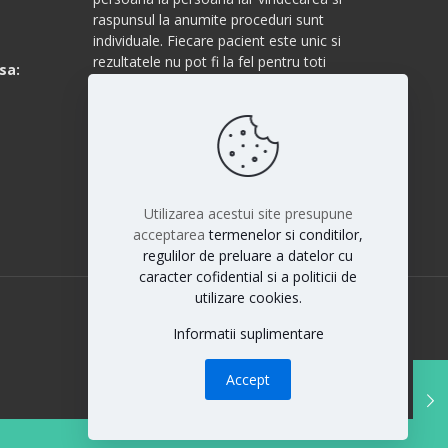
raspunsul la anumite proceduri sunt
individuale. Fiecare pacient este unic si
rezultatele nu pot fi la fel pentru toti
sa:
pacientii.
Utilizarea acestui site presupune
acceptarea
termenelor si conditilor,
regulilor de preluare a datelor cu
caracter cofidential si a politicii de
utilizare cookies.
Informatii suplimentare
Accept