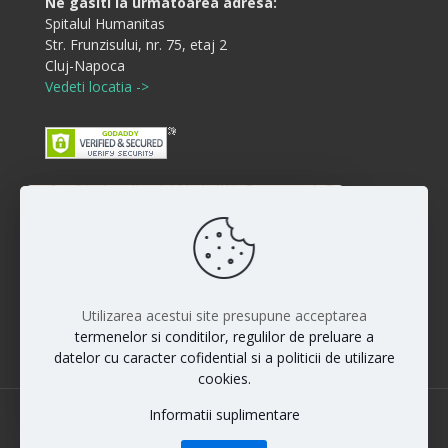
Ne gasiti la urmatoarea adresa:
Spitalul Humanitas
Str. Frunzisului, nr. 75, etaj 2
Cluj-Napoca
Vedeti locatia ->
Buna ziua! Cum va putem ajuta?
Disclaimer
:)
Rezultatele interventiilor pot diferi de la persoana la
persoana iar vindecarea si raspunsul la anumite
proceduri sunt individuale. Fiecare pacient este unic si
Utilizarea acestui site presupune acceptarea
rezultatele nu pot fi la fel pentru toti pacientii.
termenelor si conditilor, regulilor de preluare a
datelor cu caracter cofidential si a politicii de utilizare
cookies.
Informatii suplimentare
© 2022 Dr. Maximilian Muntean | All Rights Reserved