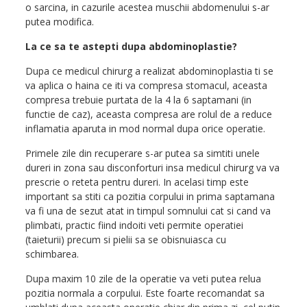
o sarcina, in cazurile acestea muschii abdomenului s-ar
putea modifica.
La ce sa te astepti dupa abdominoplastie?
Dupa ce medicul chirurg a realizat abdominoplastia ti se
va aplica o haina ce iti va compresa stomacul, aceasta
compresa trebuie purtata de la 4 la 6 saptamani (in
functie de caz), aceasta compresa are rolul de a reduce
inflamatia aparuta in mod normal dupa orice operatie.
Primele zile din recuperare s-ar putea sa simtiti unele
dureri in zona sau disconforturi insa medicul chirurg va va
prescrie o reteta pentru dureri. In acelasi timp este
important sa stiti ca pozitia corpului in prima saptamana
va fi una de sezut atat in timpul somnului cat si cand va
plimbati, practic fiind indoiti veti permite operatiei
(taieturii) precum si pielii sa se obisnuiasca cu
schimbarea.
Dupa maxim 10 zile de la operatie va veti putea relua
pozitia normala a corpului. Este foarte recomandat sa