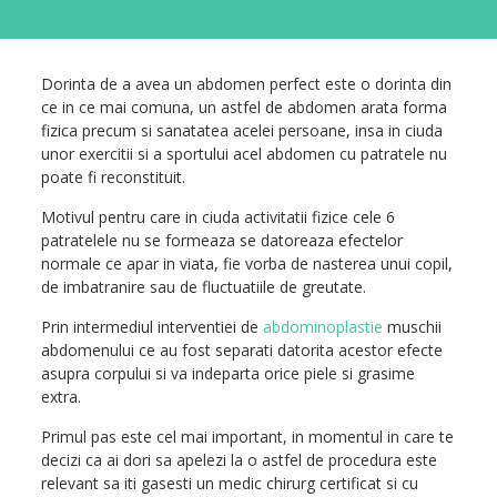
Dorinta de a avea un abdomen perfect este o dorinta din
ce in ce mai comuna, un astfel de abdomen arata forma
fizica precum si sanatatea acelei persoane, insa in ciuda
unor exercitii si a sportului acel abdomen cu patratele nu
poate fi reconstituit.
Motivul pentru care in ciuda activitatii fizice cele 6
patratelele nu se formeaza se datoreaza efectelor
normale ce apar in viata, fie vorba de nasterea unui copil,
de imbatranire sau de fluctuatiile de greutate.
Prin intermediul interventiei de
abdominoplastie
muschii
abdomenului ce au fost separati datorita acestor efecte
asupra corpului si va indeparta orice piele si grasime
extra.
Primul pas este cel mai important, in momentul in care te
decizi ca ai dori sa apelezi la o astfel de procedura este
relevant sa iti gasesti un medic chirurg certificat si cu