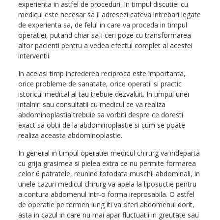
experienta in astfel de proceduri. In timpul discutiei cu
medicul este necesar sa ii adresezi cateva intrebari legate
de experienta sa, de felul in care va proceda in timpul
operatiei, putand chiar sa-i ceri poze cu transformarea
altor pacienti pentru a vedea efectul complet al acestei
interventii.
In acelasi timp increderea reciproca este importanta,
orice probleme de sanatate, orice operatii si practic
istoricul medical al tau trebuie dezvaluit. In timpul unei
intalniri sau consultatii cu medicul ce va realiza
abdominoplastia trebuie sa vorbiti despre ce doresti
exact sa obtii de la abdominoplastie si cum se poate
realiza aceasta abdominoplastie.
In general in timpul operatiei medicul chirurg va indeparta
cu grija grasimea si pielea extra ce nu permite formarea
celor 6 patratele, reunind totodata muschii abdominali, in
unele cazuri medicul chirurg va apela la liposuctie pentru
a contura abdomenul intr-o forma ireprosabila. O astfel
de operatie pe termen lung iti va oferi abdomenul dorit,
asta in cazul in care nu mai apar fluctuatii in greutate sau