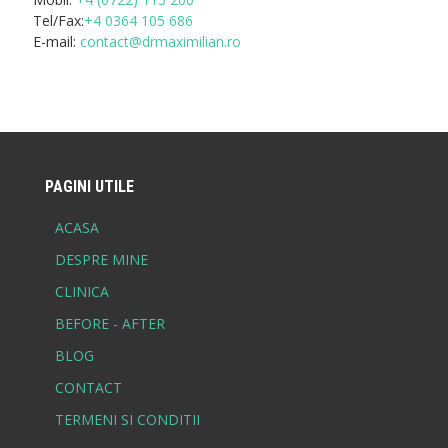
Tel/Fax:
+4 0364 105 686
E-mail:
contact@drmaximilian.ro
PAGINI UTILE
ACASA
DESPRE MINE
CLINICA
BEFORE - AFTER
BLOG
CONTACT
TERMENI SI CONDITII