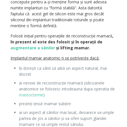
concepute pentru a-și menține forma și sunt adesea
numite implanturi cu “formă stabilă”. Asta datorită
faptului că acest gel de silicon este mai gros decât
siliconul din implanturi traditionale rotunde și poate
mentine o formă definită.
Folosit inițial pentru operațiile de reconstrucție mamară
,
în prezent el este des folosit și în operații de
augmentare a sânilor
și lifting mamar.
Implantul mamar anatomic ți se potrivește dacă:
îți dorești ca sânii să aibă un aspect natural, mai
discret
ai nevoie de reconstrucție mamară (silicoanele
anatomice se folosesc intodeauna dupa operatia de
mastoctemie
)
prezinți țesut mamar subțire
ai un aspect al sânilor mai lasat, deoarece va umple
partea de jos a sânilor și va oferi suport glandei
mamare ce va umple restul sânului.