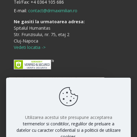
Tel/Fax:
+4 0364 105 686
E-mail:
contact@drmaximilian.ro
Ne gasiti la urmatoarea adresa:
Spitalul Humanitas
Str. Frunzisului, nr. 75, etaj 2
Cluj-Napoca
Vedeti locatia ->
Buna ziua! Cum va putem ajuta?
Disclaimer
:)
Rezultatele interventiilor pot diferi de la persoana la
persoana iar vindecarea si raspunsul la anumite
proceduri sunt individuale. Fiecare pacient este unic si
Utilizarea acestui site presupune acceptarea
rezultatele nu pot fi la fel pentru toti pacientii.
termenelor si conditilor, regulilor de preluare a
datelor cu caracter cofidential si a politicii de utilizare
cookies.