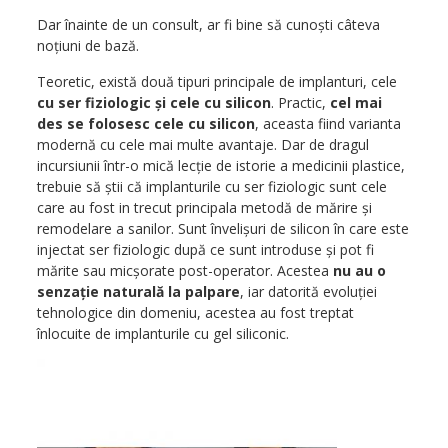
Dar înainte de un consult, ar fi bine să cunoști câteva
noțiuni de bază.
Teoretic, există două tipuri principale de implanturi, cele
cu ser fiziologic și cele cu silicon
. Practic,
cel mai
des se folosesc cele cu silicon
, aceasta fiind varianta
modernă cu cele mai multe avantaje. Dar de dragul
incursiunii într-o mică lecție de istorie a medicinii plastice,
trebuie să știi că implanturile cu ser fiziologic sunt cele
care au fost in trecut principala metodă de mărire și
remodelare a sanilor. Sunt învelișuri de silicon în care este
injectat ser fiziologic după ce sunt introduse și pot fi
mărite sau micșorate post-operator. Acestea
nu au o
senzație naturală la palpare
, iar datorită evoluției
tehnologice din domeniu, acestea au fost treptat
înlocuite de implanturile cu gel siliconic.