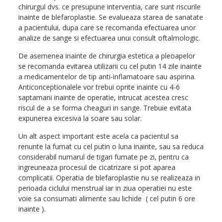
chirurgul dvs. ce presupune interventia, care sunt riscurile
inainte de blefaroplastie. Se evalueaza starea de sanatate
a pacientului, dupa care se recomanda efectuarea unor
analize de sange si efectuarea unui consult oftalmologic.
De asemenea inainte de chirurgia estetica a pleoapelor
se recomanda evitarea utilizarii cu cel putin 14 zile inainte
a medicamentelor de tip anti-inflamatoare sau aspirina.
Anticonceptionalele vor trebui oprite inainte cu 4-6
saptamani inainte de operatie, intrucat acestea cresc
riscul de a se forma cheaguri in sange. Trebuie evitata
expunerea excesiva la soare sau solar.
Un alt aspect important este acela ca pacientul sa
renunte la fumat cu cel putin o luna inainte, sau sa reduca
considerabil numarul de tigari fumate pe zi, pentru ca
ingreuneaza procesul de cicatrizare si pot aparea
complicatii. Operatia de blefaroplastie nu se realizeaza in
perioada ciclului menstrual iar in ziua operatiei nu este
voie sa consumati alimente sau lichide ( cel putin 6 ore
inainte ).