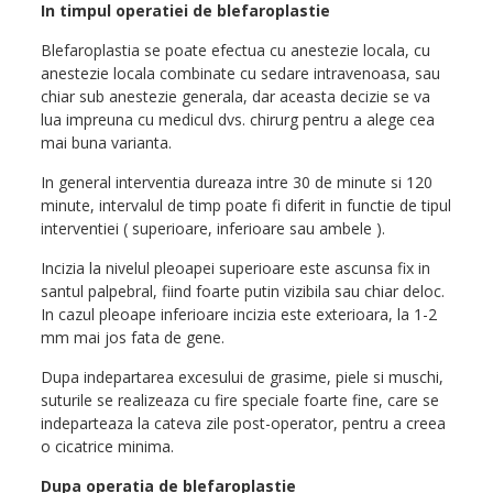
In timpul operatiei de blefaroplastie
Blefaroplastia se poate efectua cu anestezie locala, cu
anestezie locala combinate cu sedare intravenoasa, sau
chiar sub anestezie generala, dar aceasta decizie se va
lua impreuna cu medicul dvs. chirurg pentru a alege cea
mai buna varianta.
In general interventia dureaza intre 30 de minute si 120
minute, intervalul de timp poate fi diferit in functie de tipul
interventiei ( superioare, inferioare sau ambele ).
Incizia la nivelul pleoapei superioare este ascunsa fix in
santul palpebral, fiind foarte putin vizibila sau chiar deloc.
In cazul pleoape inferioare incizia este exterioara, la 1-2
mm mai jos fata de gene.
Dupa indepartarea excesului de grasime, piele si muschi,
suturile se realizeaza cu fire speciale foarte fine, care se
indeparteaza la cateva zile post-operator, pentru a creea
o cicatrice minima.
Dupa operatia de blefaroplastie