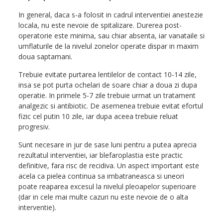
In general, daca s-a folosit in cadrul interventiei anestezie
locala, nu este nevoie de spitalizare. Durerea post-
operatorie este minima, sau chiar absenta, iar vanataile si
umflaturile de la nivelul zonelor operate dispar in maxim
doua saptamani.
Trebuie evitate purtarea lentilelor de contact 10-14 zile,
insa se pot purta ochelari de soare chiar a doua zi dupa
operatie. In primele 5-7 zile trebuie urmat un tratament
analgezic si antibiotic. De asemenea trebuie evitat efortul
fizic cel putin 10 zile, iar dupa aceea trebuie reluat
progresiv.
Sunt necesare in jur de sase luni pentru a putea aprecia
rezultatul interventiei, iar blefaroplastia este practic
definitive, fara risc de recidiva. Un aspect important este
acela ca pielea continua sa imbatraneasca si uneori
poate reaparea excesul la nivelul pleoapelor superioare
(dar in cele mai multe cazuri nu este nevoie de o alta
interventie).