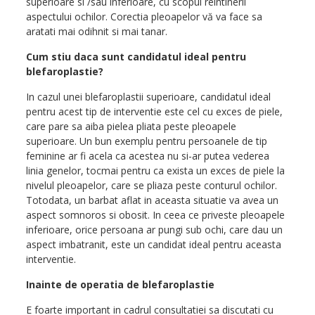
superioare si /sau inferioare, cu scopul reintinerii
aspectului ochilor. Corectia pleoapelor vă va face sa
aratati mai odihnit si mai tanar.
Cum stiu daca sunt candidatul ideal pentru
blefaroplastie?
In cazul unei blefaroplastii superioare, candidatul ideal
pentru acest tip de interventie este cel cu exces de piele,
care pare sa aiba pielea pliata peste pleoapele
superioare. Un bun exemplu pentru persoanele de tip
feminine ar fi acela ca acestea nu si-ar putea vederea
linia genelor, tocmai pentru ca exista un exces de piele la
nivelul pleoapelor, care se pliaza peste conturul ochilor.
Totodata, un barbat aflat in aceasta situatie va avea un
aspect somnoros si obosit. In ceea ce priveste pleoapele
inferioare, orice persoana ar pungi sub ochi, care dau un
aspect imbatranit, este un candidat ideal pentru aceasta
interventie.
Inainte de operatia de blefaroplastie
E foarte important in cadrul consultatiei sa discutati cu