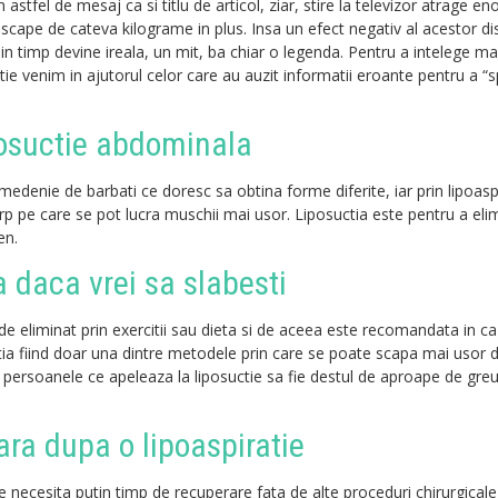
astfel de mesaj ca si titlu de articol, ziar, stire la televizor atrage 
a scape de cateva kilograme in plus. Insa un efect negativ al acestor di
n timp devine ireala, un mit, ba chiar o legenda. Pentru a intelege ma
tie venim in ajutorul celor care au auzit informatii eroante pentru a “s
posuctie abdominala
denie de barbati ce doresc sa obtina forme diferite, iar prin lipoaspi
orp pe care se pot lucra muschii mai usor. Liposuctia este pentru a el
en.
 daca vrei sa slabesti
de eliminat prin exercitii sau dieta si de aceea este recomandata in ca
tia fiind doar una dintre metodele prin care se poate scapa mai usor 
persoanele ce apeleaza la liposuctie sa fie destul de aproape de greu
ra dupa o lipoaspiratie
necesita putin timp de recuperare fata de alte proceduri chirurgicale