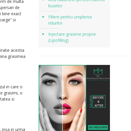
enorm de multa
buzelor
spersari de
i bine exact
Fillere pentru umplerea
parge” si
ridurilor
Injectare grasime proprie
(Lipofilling)
ratie acestia
imina grasimea
zul in care o
de grasimi, o
tatea si
, insa in urma