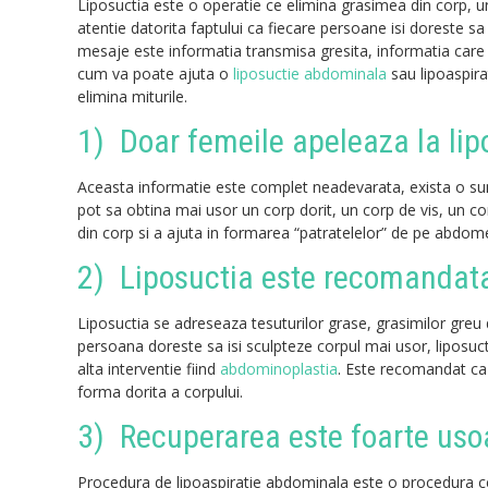
Liposuctia este o operatie ce elimina grasimea din corp, un 
atentie datorita faptului ca fiecare persoane isi doreste s
mesaje este informatia transmisa gresita, informatia care i
cum va poate ajuta o
liposuctie abdominala
sau lipoaspira
elimina miturile.
1) Doar femeile apeleaza la li
Aceasta informatie este complet neadevarata, exista o sume
pot sa obtina mai usor un corp dorit, un corp de vis, un c
din corp si a ajuta in formarea “patratelelor” de pe abdom
2) Liposuctia este recomandata
Liposuctia se adreseaza tesuturilor grase, grasimilor greu 
persoana doreste sa isi sculpteze corpul mai usor, liposuc
alta interventie fiind
abdominoplastia
. Este recomandat ca 
forma dorita a corpului.
3) Recuperarea este foarte usoa
Procedura de lipoaspiratie abdominala este o procedura ce 