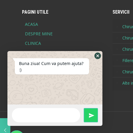
PAGINI UTILE
SERVICII
ACASA
Chirur
DESPRE MINE
Chiru
CLINICA
Chirur
BEFORE - AFTER
Fille
BLOG
Buna ziua! Cum va putem ajuta?
:)
CONTACT
Chiru
TERMENI SI CONDITII
Alte i