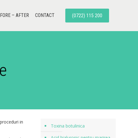
FORE – AFTER
CONTACT
(0722) 115 200
ie
proceduri in
Toxina botulinica
Acid hialuronic pentru marirea