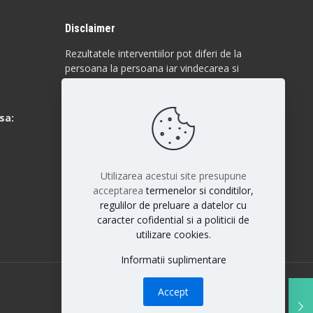
Disclaimer
Rezultatele interventiilor pot diferi de la
persoana la persoana iar vindecarea si
raspunsul la anumite proceduri sunt
individuale. Fiecare pacient este unic si
rezultatele nu pot fi la fel pentru toti
sa:
pacientii.
Utilizarea acestui site presupune
acceptarea
termenelor si conditilor,
regulilor de preluare a datelor cu
caracter cofidential si a politicii de
utilizare cookies.
Informatii suplimentare
Accept