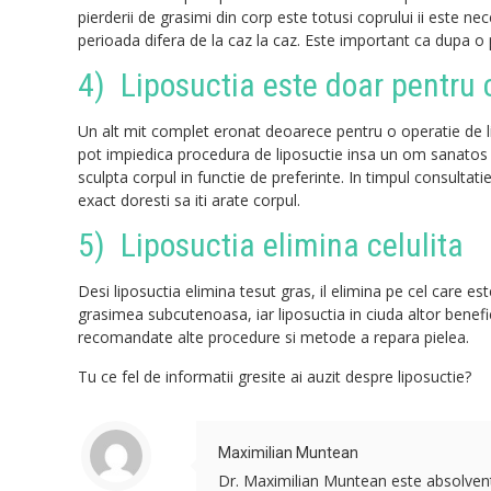
pierderii de grasimi din corp este totusi coprului ii este 
perioada difera de la caz la caz. Este important ca dupa o
4) Liposuctia este doar pentru c
Un alt mit complet eronat deoarece pentru o operatie de l
pot impiedica procedura de liposuctie insa un om sanatos i
sculpta corpul in functie de preferinte. In timpul consultati
exact doresti sa iti arate corpul.
5) Liposuctia elimina celulita
Desi liposuctia elimina tesut gras, il elimina pe cel care est
grasimea subcutenoasa, iar liposuctia in ciuda altor benefic
recomandate alte procedure si metode a repara pielea.
Tu ce fel de informatii gresite ai auzit despre liposuctie?
Maximilian Muntean
Dr. Maximilian Muntean este absolvent a