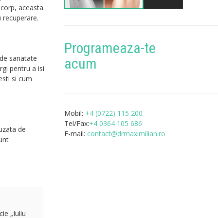
n corp, aceasta
u recuperare.
Programeaza-te
 de sanatate
acum
gi pentru a isi
esti si cum
Mobil:
+4 (0722) 115 200
Tel/Fax:
+4 0364 105 686
auzata de
E-mail:
contact@drmaximilian.ro
unt
ie „Iuliu