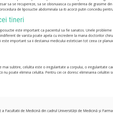
necesar sa se recupereze, sa se obisnuiasca cu pierderea de grasime di
 procedura de liposuctie abdominala sa iti acorzi putin concediu pentr
ei tineri
iposuctie este important ca pacientul sa fie sanatos. Unele probleme
ndiferent de varsta poate apela cu incredere la mana doctorilor chirur
ei este important sa ii destainui medicului estetician tot ceea ce planui
e mai subtire, celulita este o iregularitate a corpului, o iregularitate c
ii nu poate elimina celulita. Pentru cei ce doresc eliminarea celulitei s
 Facultatii de Medicină din cadrul Universității de Medicină și Farmac