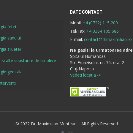
DATE CONTACT
Mobil:
+4 (0722) 115 200
gia fetei
Tel/Fax:
+4 0364 105 686
rgia sanului
E-mail:
contact@drmaximilian.ro
gia siluetei
Ne gasiti la urmatoarea adre
Spitalul Humanitas
re si alte substante de umplere
Str. Frunzisului, nr. 75, etaj 2
Cluj-Napoca
rgie genitala
Vedeti locatia ->
nterventii
© 2022 Dr. Maximilian Muntean | All Rights Reserved