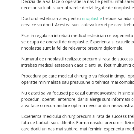
Decizia de a va face o operatie la nas fie pentru infatisa
necesar sa luati si urmatoarele decizii legate de rinoplasti
Doctorul estetician ales pentru
rinoplastie
trebuie sa aiba 
ceea ce va doriti. Acestea sunt cateva lucruri pe care trebu
Este in regula sa intrebati medicul estetician ce experienta 
se ocupa de operatii de rinoplastie. Experienta si cazurile 
rinoplastie sunt la fel de relevante precum diplomele.
Numarul de rinoplastii realizate precum si rata de success 
intrebati medicul estetician daca clientii au fost multumiti 
Procedura pe care medicul chirurg o va folosi in timpul op
operatie minimalista sau presupune o tehnica mai complicat
Nu ezitati sa va focusati pe cazul dumneavoastra in sine si
proceduri, operatii anteriore, dar si alergii sunt informatii
a va face o recomandare optima nevoilor dumneavoastra
Experienta medicului chirurg precum si rata de success treb
fata de barbati sunt diferite. Forma nasului precum si fiziono
care doriti un nas mai subtire, mai feminin experienta medic