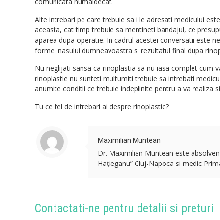
comunicata numaidecat.
Alte intrebari pe care trebuie sa i le adresati medicului e
aceasta, cat timp trebuie sa mentineti bandajul, ce pres
aparea dupa operatie. In cadrul acestei conversatii este nec
formei nasului dumneavoastra si rezultatul final dupa rinop
Nu neglijati sansa ca rinoplastia sa nu iasa complet cum va
rinoplastie nu sunteti multumiti trebuie sa intrebati medicu
anumite conditii ce trebuie indeplinite pentru a va realiza 
Tu ce fel de intrebari ai despre rinoplastie?
Maximilian Muntean
Dr. Maximilian Muntean este absolvent a
Hațieganu” Cluj-Napoca si medic Primar 
Contactati-ne pentru detalii si preturi