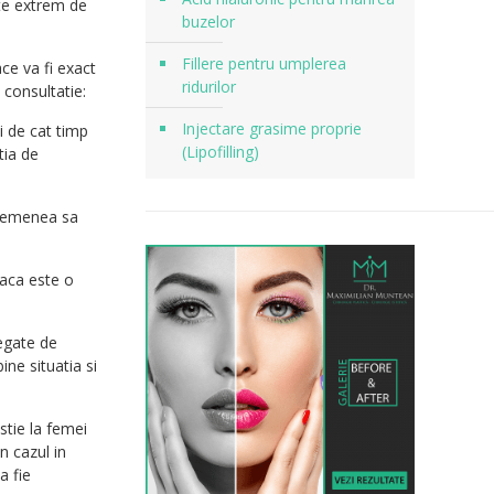
ste extrem de
buzelor
Fillere pentru umplerea
ce va fi exact
ridurilor
 consultatie:
Injectare grasime proprie
si de cat timp
(Lipofilling)
tia de
 asemenea sa
daca este o
legate de
ine situatia si
stie la femei
in cazul in
a fie