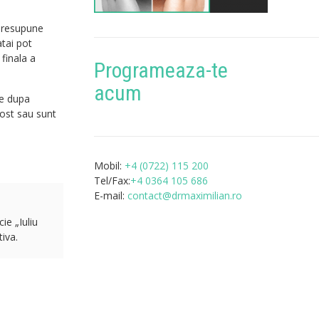
 presupune
tai pot
 finala a
Programeaza-te
acum
re dupa
cost sau sunt
Mobil:
+4 (0722) 115 200
Tel/Fax:
+4 0364 105 686
E-mail:
contact@drmaximilian.ro
ie „Iuliu
iva.