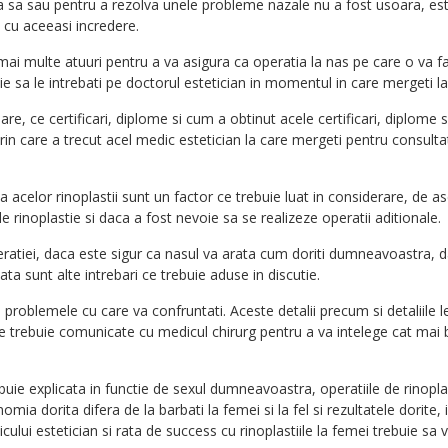
rea sa sau pentru a rezolva unele probleme nazale nu a fost usoara, e
e cu aceeasi incredere.
mai multe atuuri pentru a va asigura ca operatia la nas pe care o va fa
ie sa le intrebati pe doctorul estetician in momentul in care mergeti la
are, ce certificari, diplome si cum a obtinut acele certificari, diplome 
prin care a trecut acel medic estetician la care mergeti pentru consulta
a acelor rinoplastii sunt un factor ce trebuie luat in considerare, de
de rinoplastie si daca a fost nevoie sa se realizeze operatii aditionale.
eratiei, daca este sigur ca nasul va arata cum doriti dumneavoastra, 
a sunt alte intrebari ce trebuie aduse in discutie.
 problemele cu care va confruntati. Aceste detalii precum si detaliile 
 ce trebuie comunicate cu medicul chirurg pentru a va intelege cat mai b
.
uie explicata in functie de sexul dumneavoastra, operatiile de rinopla
mia dorita difera de la barbati la femei si la fel si rezultatele dorite, 
ului estetician si rata de success cu rinoplastiile la femei trebuie sa v