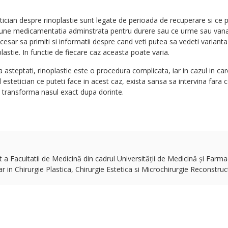
stetician despre rinoplastie sunt legate de perioada de recuperare si ce
upune medicamentatia adminstrata pentru durere sau ce urme sau vana
esar sa primiti si informatii despre cand veti putea sa vedeti varianta
lastie. In functie de fiecare caz aceasta poate varia.
 asteptati, rinoplastie este o procedura complicata, iar in cazul in ca
l estetician ce puteti face in acest caz, exista sansa sa intervina fara 
si transforma nasul exact dupa dorinte.
 Facultatii de Medicină din cadrul Universității de Medicină și Farmac
in Chirurgie Plastica, Chirurgie Estetica si Microchirurgie Reconstruct