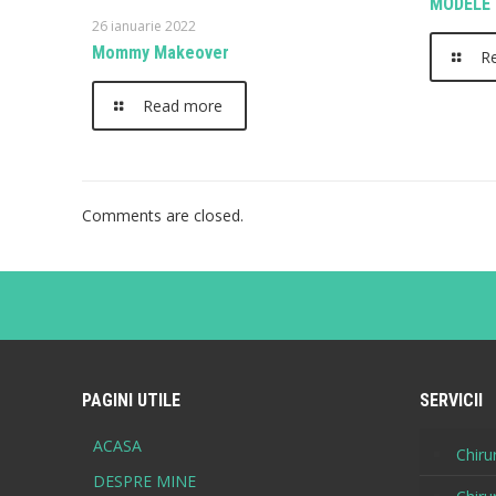
MODELE 
26 ianuarie 2022
Mommy Makeover
R
Read more
Comments are closed.
PAGINI UTILE
SERVICII
ACASA
Chirur
DESPRE MINE