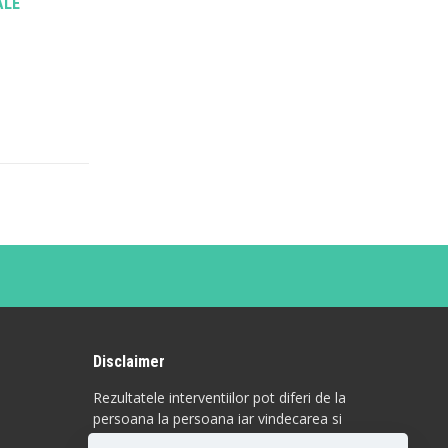
ALE
Disclaimer
Rezultatele interventiilor pot diferi de la
persoana la persoana iar vindecarea si
raspunsul la anumite proceduri sunt