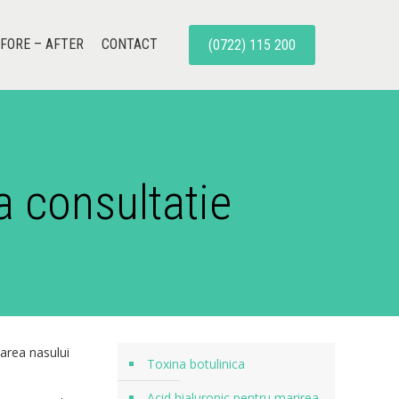
FORE – AFTER
CONTACT
(0722) 115 200
a consultatie
sarea nasului
Toxina botulinica
Acid hialuronic pentru marirea