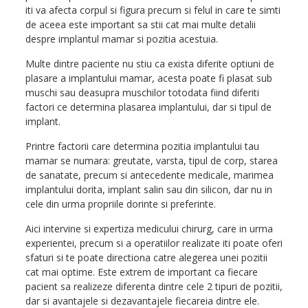
iti va afecta corpul si figura precum si felul in care te simti
de aceea este important sa stii cat mai multe detalii
despre implantul mamar si pozitia acestuia.
Multe dintre paciente nu stiu ca exista diferite optiuni de
plasare a implantului mamar, acesta poate fi plasat sub
muschi sau deasupra muschilor totodata fiind diferiti
factori ce determina plasarea implantului, dar si tipul de
implant.
Printre factorii care determina pozitia implantului tau
mamar se numara: greutate, varsta, tipul de corp, starea
de sanatate, precum si antecedente medicale, marimea
implantului dorita, implant salin sau din silicon, dar nu in
cele din urma propriile dorinte si preferinte.
Aici intervine si expertiza medicului chirurg, care in urma
experientei, precum si a operatiilor realizate iti poate oferi
sfaturi si te poate directiona catre alegerea unei pozitii
cat mai optime. Este extrem de important ca fiecare
pacient sa realizeze diferenta dintre cele 2 tipuri de pozitii,
dar si avantajele si dezavantajele fiecareia dintre ele.