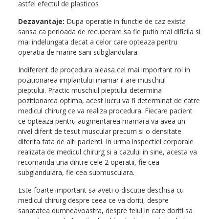
astfel efectul de plasticos
Dezavantaje:
Dupa operatie in functie de caz exista
sansa ca perioada de recuperare sa fie putin mai dificila si
mai indelungata decat a celor care opteaza pentru
operatia de marire sani subglandulara.
Indiferent de procedura aleasa cel mai important rol in
pozitionarea implantului mamar il are muschiul
pieptului.
Practic muschiul pieptului determina
pozitionarea optima, acest lucru va fi determinat de catre
medicul chirurg ce va realiza procedura. Fiecare pacient
ce opteaza pentru augmentarea mamara va avea un
nivel diferit de tesut muscular precum si o densitate
diferita fata de alti pacienti. In urma inspectiei corporale
realizata de medicul chirurg si a cazului in sine, acesta va
recomanda una dintre cele 2 operatii, fie cea
subglandulara, fie cea submusculara.
Este foarte important sa aveti o discutie deschisa cu
medicul chirurg despre ceea ce va doriti, despre
sanatatea dumneavoastra, despre felul in care doriti sa