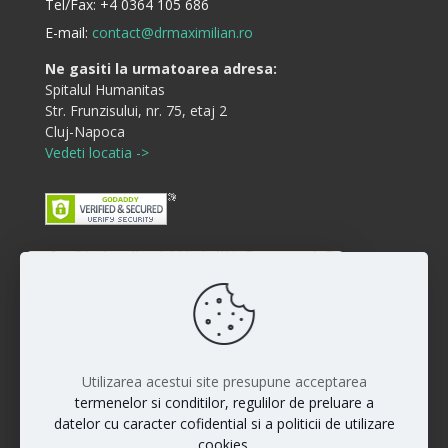
Tel/Fax:
+4 0364 105 686
E-mail:
contact@drmaximilian.ro
Ne gasiti la urmatoarea adresa:
Spitalul Humanitas
Str. Frunzisului, nr. 75, etaj 2
Cluj-Napoca
Vedeti locatia ->
Buna ziua! Cum va putem ajuta?
Disclaimer
:)
Rezultatele interventiilor pot diferi de la persoana la
persoana iar vindecarea si raspunsul la anumite
proceduri sunt individuale. Fiecare pacient este unic si
Utilizarea acestui site presupune acceptarea
rezultatele nu pot fi la fel pentru toti pacientii.
termenelor si conditilor, regulilor de preluare a
datelor cu caracter cofidential si a politicii de utilizare
cookies.