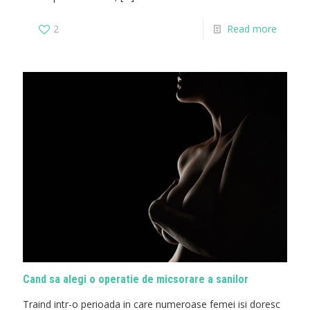
2
Read more
Cand sa alegi o operatie de micsorare a sanilor
Traind intr-o perioada in care numeroase femei isi doresc