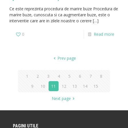
Ce este reprezinta procedura de marire buze Procedura de
marire buze, cunoscuta si ca augmentare buze, este o
interventie care are in zilele noastre o cerere
[…]
0
Read more
Prev page
1
2
3
4
5
6
7
8
9
10
11
12
13
14
15
Next page
PAGINI UTILE