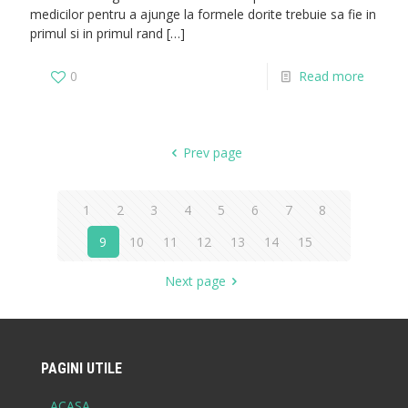
medicilor pentru a ajunge la formele dorite trebuie sa fie in
primul si in primul rand
[…]
0
Read more
Prev page
1
2
3
4
5
6
7
8
9
10
11
12
13
14
15
Next page
PAGINI UTILE
ACASA