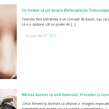
Ce trebuie să știi despre Blefaroplastia Transconjun
Tinerețe fără bătrânețe e un concept de basm, sau ce
că e o opțiune cât se poate de
[…]
Do you like it?
0
Mărirea buzelor cu acid hialuronic. Proceduri și costu
Orice femeie își dorește să afișeze o imagine impecabi
eveniment mai aparte sau să susțină o prezentare
[…]