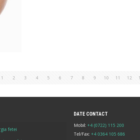
1
2
3
4
5
6
7
8
9
10
11
12
DATE CONTACT
Mobil:
+4 (0722) 115 200
gia fetei
Tel/Fax:
+4 0364 105 686