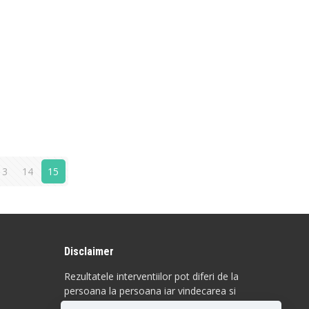
13
14
15
Disclaimer
Rezultatele interventiilor pot diferi de la
persoana la persoana iar vindecarea si
raspunsul la anumite proceduri sunt